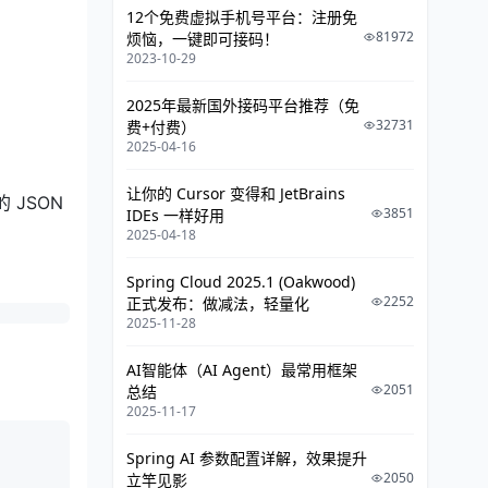
12个免费虚拟手机号平台：注册免
实施建议
81972
烦恼，一键即可接码！
结论
2023-10-29
2025年最新国外接码平台推荐（免
32731
费+付费）
2025-04-16
让你的 Cursor 变得和 JetBrains
的 JSON
3851
IDEs 一样好用
2025-04-18
Spring Cloud 2025.1 (Oakwood)
2252
正式发布：做减法，轻量化
2025-11-28
AI智能体（AI Agent）最常用框架
2051
总结
2025-11-17
Spring AI 参数配置详解，效果提升
2050
立竿见影