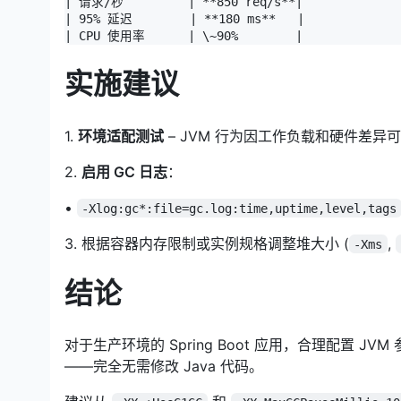
| 请求/秒         | **850 req/s**|

| 95% 延迟        | **180 ms**   |

| CPU 使用率      | \~90%        |
实施建议
1.
环境适配测试
– JVM 行为因工作负载和硬件差异
2.
启用 GC 日志
：
•
-Xlog:gc*:file=gc.log:time,uptime,level,tags
3. 根据容器内存限制或实例规格调整堆大小 (
,
-Xms
结论
对于生产环境的 Spring Boot 应用，合理配置 
——完全无需修改 Java 代码。