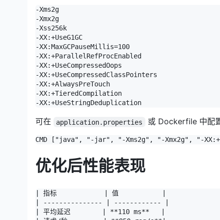
-Xms2g

-Xmx2g

-Xss256k

-XX:+UseG1GC

-XX:MaxGCPauseMillis=100

-XX:+ParallelRefProcEnabled

-XX:+UseCompressedOops

-XX:+UseCompressedClassPointers

-XX:+AlwaysPreTouch

-XX:+TieredCompilation

-XX:+UseStringDeduplication
可在
或 Dockerfile 中
application.properties
CMD ["java", "-jar", "-Xms2g", "-Xmx2g", "-XX:+
优化后性能表现
| 指标            | 值           |

| --------------- | ------------ |

| 平均延迟        | **110 ms**   |
