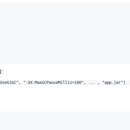
配置：
UseG1GC", "-XX:MaxGCPauseMillis=100", ... , "app.jar"]