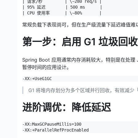
| 请求/秒         | \~280 req/s |

| 95% 延迟        | 500 ms      |

| CPU 使用率      | \~80%       |
常规负载下表现尚可，但在生产级流量下延迟峰值难
第一步：启用 G1 垃圾回
Spring Boot 应用通常内存消耗较大，特别是在处理 JS
暂停时间的应用设计。
-XX:+UseG1GC
G1 将堆内存划分为多个区域并行回收，有效减少
进阶调优：降低延迟
-XX:MaxGCPauseMillis=100

-XX:+ParallelRefProcEnabled