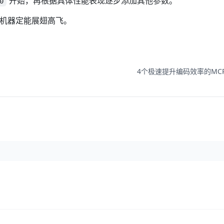
开始，再根据具体性能表现逐步添加其他参数。
0
的机器定能展翅高飞。
4个极速提升编码效率的MC