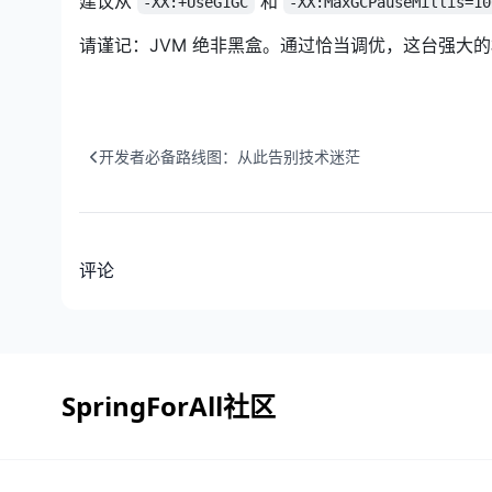
建议从
和
-XX:+UseG1GC
-XX:MaxGCPauseMillis=10
请谨记：JVM 绝非黑盒。通过恰当调优，这台强大
开发者必备路线图：从此告别技术迷茫
评论
SpringForAll社区