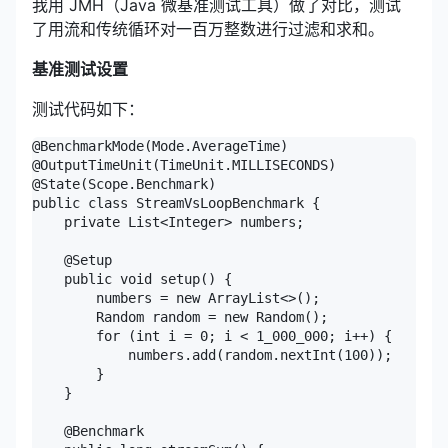
我用 JMH（Java 微基准测试工具）做了对比，测试
了用流和传统循环对一百万整数进行过滤和求和。
基准测试设置
测试代码如下：
@BenchmarkMode(Mode.AverageTime)

@OutputTimeUnit(TimeUnit.MILLISECONDS)

@State(Scope.Benchmark)

public class StreamVsLoopBenchmark {

    private List<Integer> numbers;

    @Setup

    public void setup() {

        numbers = new ArrayList<>();

        Random random = new Random();

        for (int i = 0; i < 1_000_000; i++) {

            numbers.add(random.nextInt(100));

        }

    }

    @Benchmark
