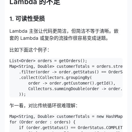
Lambda 的不足
1. 可读性受损
Lambda 主张让代码更简洁，但简洁不等于清晰。嵌
套的 Lambda 或复杂的流操作很容易变成谜题。
比如下面这个例子：
List<Order> orders = getOrders();

Map<String, Double> customerTotals = orders.stream()

    .filter(order -> order.getStatus() == OrderStatu
    .collect(Collectors.groupingBy(

        order -> order.getCustomer().getId(),

        Collectors.summingDouble(order -> order.getT
乍一看，对比传统循环很难理解：
Map<String, Double> customerTotals = new HashMap<>()
for (Order order : orders) {

    if (order.getStatus() == OrderStatus.COMPLETED) 