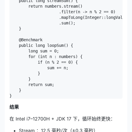
    public long streamSum() {

        return numbers.stream()

                     .filter(n -> n % 2 == 0)

                     .mapToLong(Integer::longValue)

                     .sum();

    }

    @Benchmark

    public long loopSum() {

        long sum = 0;

        for (int n : numbers) {

            if (n % 2 == 0) {

                sum += n;

            }

        }

        return sum;

    }

结果
在 Intel i7–12700H + JDK 17 下，循环始终更快：
Stream ：12.5 毫秒/次（±0.3 毫秒）