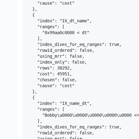
      "cause": "cost"

    },

    {

      "index": "IX_dt_name",

      "ranges": [

        "0x99aa0c0000 < dt"

      ],

      "index_dives_for_eq_ranges": true,

      "rowid_ordered": false,

      "using_mrr": false,

      "index_only": false,

      "rows": 38292,

      "cost": 45951,

      "chosen": false,

      "cause": "cost"

    },

    {

      "index": "IX_name_dt",

      "ranges": [

        "Bobby\u0000\u0000\u0000\u0000\u0000 <=
      ],

      "index_dives_for_eq_ranges": true,

      "rowid_ordered": false,

      "using_mrr": false,
