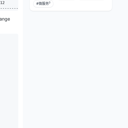
12      | NULL |  572 |    36.83 | Using index condition
0
#微服务
nge