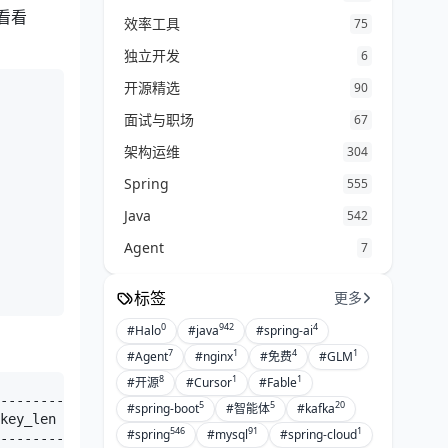
看看
效率工具
75
独立开发
6
开源精选
90
面试与职场
67
架构运维
304
Spring
555
Java
542
Agent
7
标签
更多
0
942
4
#Halo
#java
#spring-ai
7
1
4
1
#Agent
#nginx
#免费
#GLM
8
1
1
#开源
#Cursor
#Fable
--------+------+------+----------+----------------------
5
5
20
#spring-boot
#智能体
#kafka
key_len | ref  | rows | filtered | Extra                
546
91
1
#spring
#mysql
#spring-cloud
--------+------+------+----------+----------------------