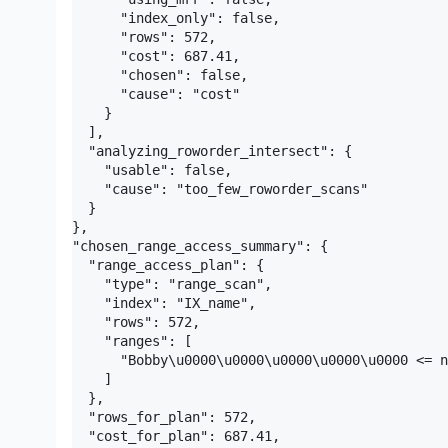
      "index_only": false,

      "rows": 572,

      "cost": 687.41,

      "chosen": false,

      "cause": "cost"

    }

  ],

  "analyzing_roworder_intersect": {

    "usable": false,

    "cause": "too_few_roworder_scans"

  }

},

"chosen_range_access_summary": {

  "range_access_plan": {

    "type": "range_scan",

    "index": "IX_name",

    "rows": 572,

    "ranges": [

      "Bobby\u0000\u0000\u0000\u0000\u0000 <= n
    ]

  },

  "rows_for_plan": 572,

  "cost_for_plan": 687.41,
