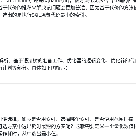
t)、IX(dt,name) 还是IX(name,dt)，该方法也无法给出准确的
用基于代价的推荐来解决该问题会更加普适，因为基于代价的方法
选出的是执行SQL耗费代价最小的索引。
QL解析、基于语法树的准备工作、优化器的逻辑变化、优化器的
行计划等部分。具体如下图所示：
案可供选择，如表是否用索引、选择哪个索引、是否使用范围扫描
些可选方案中选出耗时最短的方案呢？这就需要定义一个量化数值
的操作耗时，从中选出最小值。