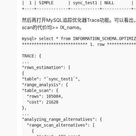
|  1 | SIMPLE      | sync_test1 | NULL       | 
然后再打开MySQL追踪优化器Trace功能。可以看
scan的代价均>= IX_name。
mysql> select * from INFORMATION_SCHEMA.OPTIMIZ
*************************** 1. row ************
TRACE: {

...

"rows_estimation": [

{

"table": "`sync_test1`",

"range_analysis": {

"table_scan": {

  "rows": 105084,

  "cost": 21628

},

...

"analyzing_range_alternatives": {

  "range_scan_alternatives": [

    {
