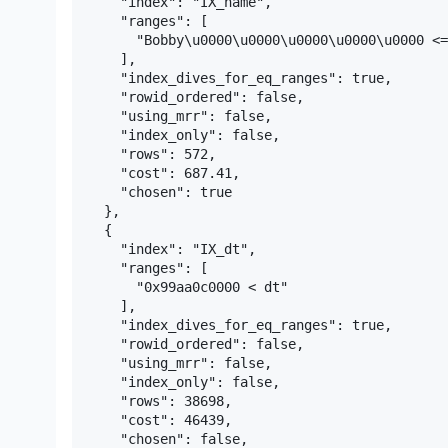
      "index": "IX_name",

      "ranges": [

        "Bobby\u0000\u0000\u0000\u0000\u0000 <=
      ],

      "index_dives_for_eq_ranges": true,

      "rowid_ordered": false,

      "using_mrr": false,

      "index_only": false,

      "rows": 572,

      "cost": 687.41,

      "chosen": true

    },

    {

      "index": "IX_dt",

      "ranges": [

        "0x99aa0c0000 < dt"

      ],

      "index_dives_for_eq_ranges": true,

      "rowid_ordered": false,

      "using_mrr": false,

      "index_only": false,

      "rows": 38698,

      "cost": 46439,

      "chosen": false,
