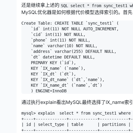
还是继续拿上述的
SQL select * from sync_test1 w
MySQL优化器是如何根据代价模型选择索引的。首
Create Table: CREATE TABLE `sync_test1` (

    `id` int(11) NOT NULL AUTO_INCREMENT,

    `cid` int(11) NOT NULL,

    `phone` int(11) NOT NULL,

    `name` varchar(10) NOT NULL,

    `address` varchar(255) DEFAULT NULL,

    `dt` datetime DEFAULT NULL,

    PRIMARY KEY (`id`),

    KEY `IX_name` (`name`),

    KEY `IX_dt` (`dt`),

    KEY `IX_dt_name` (`dt`,`name`),

    KEY `IX_name_dt` (`name`,`dt`)

通过执行explain看出MySQL最终选择了IX_name索
mysql> explain  select * from sync_test1 where 
+----+-------------+------------+------------+-
| id | select_type | table      | partitions | 
+----+-------------+------------+------------+-