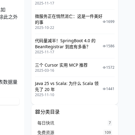
2025-11-17
6 项目运行情况
比如
7 未来规划
微服务正在悄然消亡：这是一件美好
2。除此之外
1699
的事
参考资料
2025-10-22
代码量减半！SpringBoot 4.0 的
1586
BeanRegistrar 到底有多香？
2025-11-17
三个 Cursor 实用 MCP 推荐
1572
2025-03-16
表数据量
Java 25 vs Scala: 为什么 Scala 领
1441
先了 20 年
2025-11-10
分类目录
每日快讯
7
免费资源
109