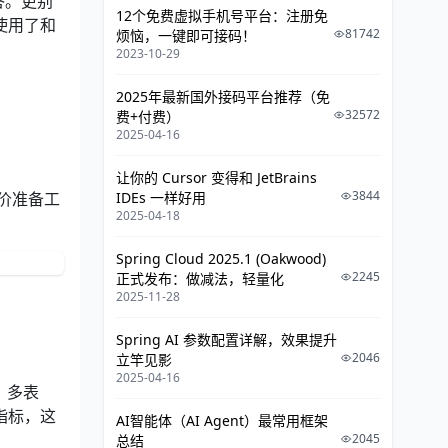
回答。更别
3.3 生成候选索引
12个免费虚拟手机号平台：注册免
使用了和
81742
烦恼，一键即可接码！
3.4 数据采集
2023-10-29
3.5 统计数据计算
2025年最新国外接码平台推荐（免
3.6 候选索引代价评估
32572
费+付费）
2025-04-16
4 推荐质量保证
让你的 Cursor 变得和 JetBrains
4.1 有效性验证
3844
IDEs 一样好用
代价准备工
2025-04-18
4.2 效果追踪
4.3 仿真环境
Spring Cloud 2025.1 (Oakwood)
2245
正式发布：做减法，轻量化
4.4 测试案例库
2025-11-28
5 慢查询治理运营
Spring AI 参数配置详解，效果提升
2046
立竿见影
5.1 过去-历史慢查询
2025-04-16
、多表
5.2 现在-新增慢查询
指标，这
AI智能体（AI Agent）最常用框架
5.3 未来-潜在慢查询
2045
总结