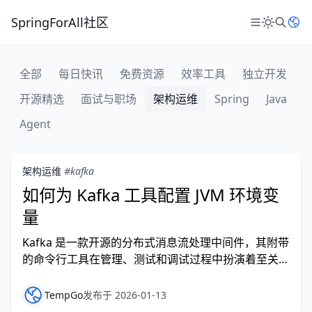
SpringForAll社区
全部
每日快讯
免费资源
效率工具
独立开发
开源精选
面试与职场
架构运维
Spring
Java
Agent
架构运维
#kafka
如何为 Kafka 工具配置 JVM 环境变
量
Kafka 是一款开源的分布式消息流处理中间件，其附带
的命令行工具在管理、测试和调试过程中扮演着至关重
要的角色。由于这些工具本质上是启动 Java 类的 Shell
脚本，因此我们常常需要调整 JVM（Java 虚拟机）的
TempGo
发布于 2026-01-13
设置，以优化内存管理、提升垃圾回收（GC）性能并