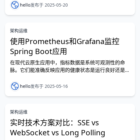
过早优化，但如果此时为不同的Web属性选择一组合
hello
发布于 2025-05-20
理的子域名，将有助于你避免后续出现以下这些头疼的
问题： • 市场人员误操作导致应用路由出错 • 开发者修
改导致营销站点样式混乱 • 管理复杂的重定向配置 •…
架构运维
使用Prometheus和Grafana监控
Spring Boot应用
在现代云原生应用中，指标数据是系统可观测性的命
脉。它们能准确反映应用的健康状态是运行良好还是濒
临崩溃。Spring Boot 结合 Prometheus 和
Grafana，构建了一套强大的指标采集、存储与可视化
hello
发布于 2025-05-16
解决方案。 本文将指导您将Spring Boot应用打造成指
标生成引擎，并构建令运维团队惊艳的监控仪表盘。…
架构运维
实时技术方案对比：SSE vs
WebSocket vs Long Polling