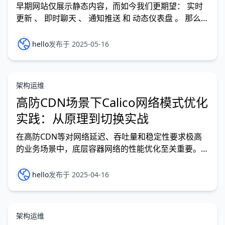
早期网站仅展示静态内容，而如今我们更期望： 实时
更新 、 即时聊天 、 通知推送 和 动态仪表盘 。 那么要
如何实现实时的用户体验呢？三大经典技术各显神通：
• SSE（Server-Sent Events） ：轻量级单向数据流 •
hello
发布于 2025-05-16
WebSocket ：双向全双工通信 • Long Polling（长轮
询） ：传统过渡方案…
架构运维
高防CDN场景下Calico网络模式优化
实践：从原理到切换实战
在高防CDN等对网络延迟、吞吐量和稳定性要求极高
的业务场景中，底层容器网络的性能优化至关重要。
Calico 作为 Kubernetes 主流网络插件，其默认采用
的 IPIP 封装模式虽能实现跨节点通信，但封装带来的
hello
发布于 2025-04-16
CPU 开销和 MTU 限制可能影响高敏感业务的网络效
率。本文将结合高防CDN的实际需求，深入解析
Calico…
架构运维