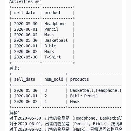
Activities 表：

+------------+-------------+

| sell_date  | product     |

+------------+-------------+

| 2020-05-30 | Headphone   |

| 2020-06-01 | Pencil      |

| 2020-06-02 | Mask        |

| 2020-05-30 | Basketball  |

| 2020-06-01 | Bible       |

| 2020-06-02 | Mask        |

| 2020-05-30 | T-Shirt     |

+------------+-------------+

输出：

+------------+----------+---------------------------
| sell_date  | num_sold | products                  
+------------+----------+---------------------------
| 2020-05-30 | 3        | Basketball,Headphone,T-shi
| 2020-06-01 | 2        | Bible,Pencil              
| 2020-06-02 | 1        | Mask                      
+------------+----------+---------------------------
解释：

对于2020-05-30，出售的物品是 (Headphone, Basketball
对于2020-06-01，出售的物品是 (Pencil, Bible)，按词典