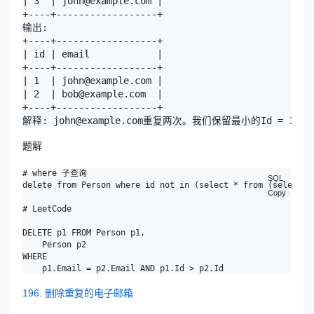
| 3  | john@example.com |

+----+------------------+

输出: 

+----+------------------+

| id | email            |

+----+------------------+

| 1  | john@example.com |

| 2  | bob@example.com  |

+----+------------------+

题解
# where 子查询

SQL
delete from Person where id not in (select * from (select mi
Copy
# LeetCode

DELETE p1 FROM Person p1,

    Person p2

WHERE

196. 删除重复的电子邮箱