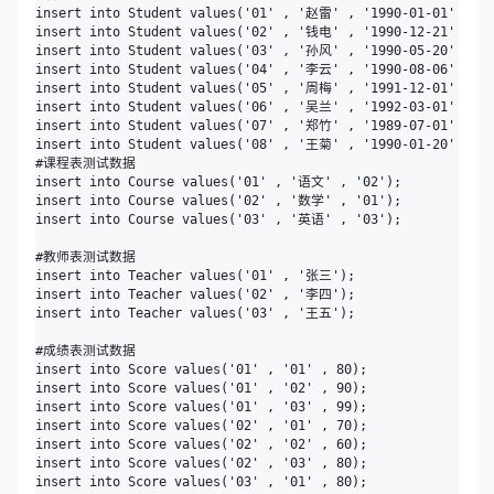
insert into Student values('01' , '赵雷' , '1990-01-01' , '男
insert into Student values('02' , '钱电' , '1990-12-21' , '男
insert into Student values('03' , '孙风' , '1990-05-20' , '男
insert into Student values('04' , '李云' , '1990-08-06' , '男
insert into Student values('05' , '周梅' , '1991-12-01' , '女
insert into Student values('06' , '吴兰' , '1992-03-01' , '女
insert into Student values('07' , '郑竹' , '1989-07-01' , '女
insert into Student values('08' , '王菊' , '1990-01-20' , '女
#课程表测试数据

insert into Course values('01' , '语文' , '02');

insert into Course values('02' , '数学' , '01');

insert into Course values('03' , '英语' , '03');

#教师表测试数据

insert into Teacher values('01' , '张三');

insert into Teacher values('02' , '李四');

insert into Teacher values('03' , '王五');

#成绩表测试数据

insert into Score values('01' , '01' , 80);

insert into Score values('01' , '02' , 90);

insert into Score values('01' , '03' , 99);

insert into Score values('02' , '01' , 70);

insert into Score values('02' , '02' , 60);

insert into Score values('02' , '03' , 80);

insert into Score values('03' , '01' , 80);
