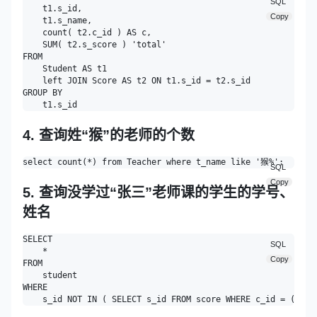
SQL
    t1.s_id,

Copy
    t1.s_name,

    count( t2.c_id ) AS c,

    SUM( t2.s_score ) 'total' 

FROM

    Student AS t1

    left JOIN Score AS t2 ON t1.s_id = t2.s_id 

GROUP BY

4. 查询姓“猴”的老师的个数
SQL
Copy
5. 查询没学过“张三”老师课的学生的学号、
姓名
SELECT

SQL
    * 

Copy
FROM

    student 

WHERE
