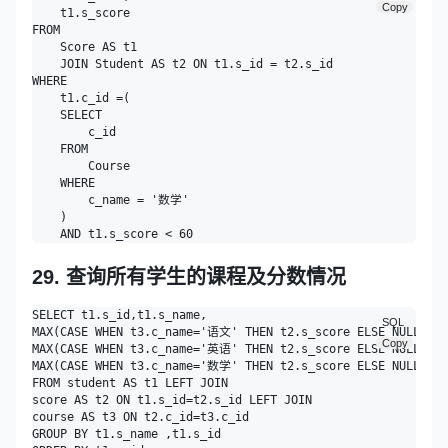
Copy
    t1.s_score 

FROM

    Score AS t1

    JOIN Student AS t2 ON t1.s_id = t2.s_id 

WHERE

    t1.c_id =(

    SELECT

        c_id 

    FROM

        Course 

    WHERE

        c_name = '数学' 

    ) 

29. 查询所有学生的课程及分数情况
SELECT t1.s_id,t1.s_name,

SQL
MAX(CASE WHEN t3.c_name='语文' THEN t2.s_score ELSE NULL EN
Copy
MAX(CASE WHEN t3.c_name='英语' THEN t2.s_score ELSE NULL EN
MAX(CASE WHEN t3.c_name='数学' THEN t2.s_score ELSE NULL EN
FROM student AS t1 LEFT JOIN 

score AS t2 ON t1.s_id=t2.s_id LEFT JOIN 

course AS t3 ON t2.c_id=t3.c_id 

GROUP BY t1.s_name ,t1.s_id 
