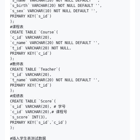
`s_name` VARCHAR(20) NOT NULL DEFAULT '',

`s_birth` VARCHAR(20) NOT NULL DEFAULT '',

`s_sex` VARCHAR(10) NOT NULL DEFAULT '',

PRIMARY KEY(`s_id`)

);

#课程表

CREATE TABLE `Course`(

`c_id` VARCHAR(20),

`c_name` VARCHAR(20) NOT NULL DEFAULT '',

`t_id` VARCHAR(20) NOT NULL,

PRIMARY KEY(`c_id`)

);

#教师表

CREATE TABLE `Teacher`(

`t_id` VARCHAR(20),

`t_name` VARCHAR(20) NOT NULL DEFAULT '',

PRIMARY KEY(`t_id`)

);

#成绩表

CREATE TABLE `Score`(

`s_id` VARCHAR(20), # 学号

`c_id` VARCHAR(20),# 课程号

`s_score` INT(3),

PRIMARY KEY(`s_id`,`c_id`)

);

#插入学生表测试数据
