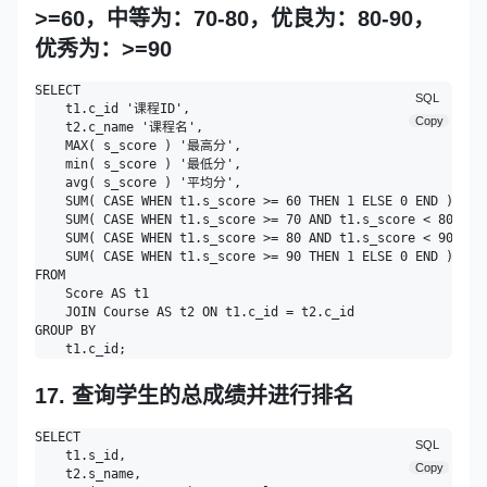
>=60，中等为：70-80，优良为：80-90，
优秀为：>=90
SELECT

SQL
    t1.c_id '课程ID',

Copy
    t2.c_name '课程名',

    MAX( s_score ) '最高分',

    min( s_score ) '最低分',

    avg( s_score ) '平均分',

    SUM( CASE WHEN t1.s_score >= 60 THEN 1 ELSE 0 END )/ C
    SUM( CASE WHEN t1.s_score >= 70 AND t1.s_score < 80 TH
    SUM( CASE WHEN t1.s_score >= 80 AND t1.s_score < 90 TH
    SUM( CASE WHEN t1.s_score >= 90 THEN 1 ELSE 0 END )/ C
FROM

    Score AS t1

    JOIN Course AS t2 ON t1.c_id = t2.c_id 

GROUP BY

17. 查询学生的总成绩并进行排名
SELECT

SQL
    t1.s_id,

Copy
    t2.s_name,
