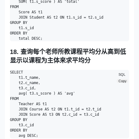
    SUM( t1.s_score ) AS 'total' 

FROM

    Score AS t1

    JOIN Student AS t2 ON t1.s_id = t2.s_id 

GROUP BY

    t1.s_id 

ORDER BY

18. 查询每个老师所教课程平均分从高到低
显示以课程为主体来求平均分
SELECT

SQL
    t1.t_name,

Copy
    t2.c_name,

    t3.c_id,

    avg( t3.s_score ) AS 'avg' 

FROM

    Teacher AS t1

    JOIN Course AS t2 ON t1.t_id = t2.t_id

    JOIN Score AS t3 ON t2.c_id = t3.c_id 

GROUP BY

    t3.c_id 

ORDER BY
