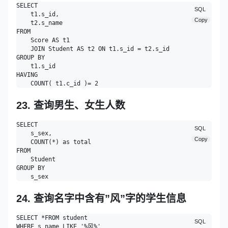
SELECT

SQL
    t1.s_id,

Copy
    t2.s_name 

FROM

    Score AS t1

    JOIN Student AS t2 ON t1.s_id = t2.s_id 

GROUP BY

    t1.s_id 

HAVING

23. 查询男生、女生人数
SELECT

SQL
    s_sex,

Copy
    COUNT(*) as total

FROM

    Student 

GROUP BY

24. 查询名字中含有”风”字的学生信息
SELECT *FROM student 

SQL