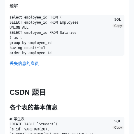
题解
select employee_id FROM (

SQL
SELECT employee_id FROM Employees 

Copy
UNION ALL 

SELECT employee_id FROM Salaries

) as t 

group by employee_id

having count(*)=1

丢失信息的雇员
CSDN 题目
各个表的基本信息
# 学生表

SQL
CREATE TABLE `Student`(

Copy
`s_id` VARCHAR(20),
