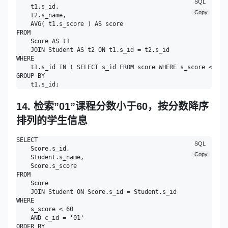
SQL
    t1.s_id,

Copy
    t2.s_name,

    AVG( t1.s_score ) AS score 

FROM

    Score AS t1

    JOIN Student AS t2 ON t1.s_id = t2.s_id 

WHERE

    t1.s_id IN ( SELECT s_id FROM score WHERE s_score < 60 G
GROUP BY

14. 检索”01”课程分数小于60，按分数降序
排列的学生信息
SELECT

SQL
    Score.s_id,

Copy
    Student.s_name,

    Score.s_score 

FROM

    Score

    JOIN Student ON Score.s_id = Student.s_id 

WHERE

    s_score < 60 

    AND c_id = '01' 

ORDER BY
