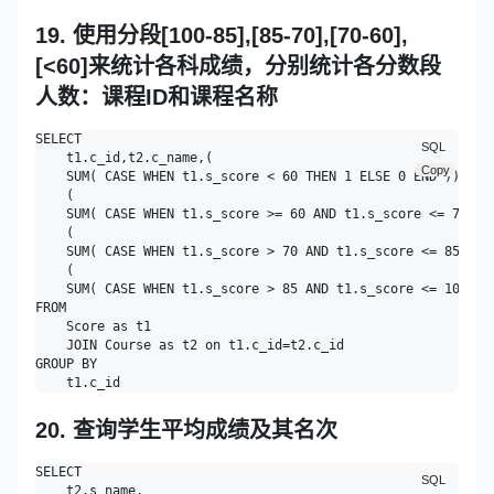
19. 使用分段[100-85],[85-70],[70-60],
[<60]来统计各科成绩，分别统计各分数段
人数：课程ID和课程名称
SELECT

SQL
    t1.c_id,t2.c_name,(

Copy
    SUM( CASE WHEN t1.s_score < 60 THEN 1 ELSE 0 END )) AS '
    (

    SUM( CASE WHEN t1.s_score >= 60 AND t1.s_score <= 70 THE
    (

    SUM( CASE WHEN t1.s_score > 70 AND t1.s_score <= 85 THEN
    (

    SUM( CASE WHEN t1.s_score > 85 AND t1.s_score <= 100 THE
FROM

    Score as t1

    JOIN Course as t2 on t1.c_id=t2.c_id

GROUP BY

20. 查询学生平均成绩及其名次
SELECT

SQL
    t2.s_name,
