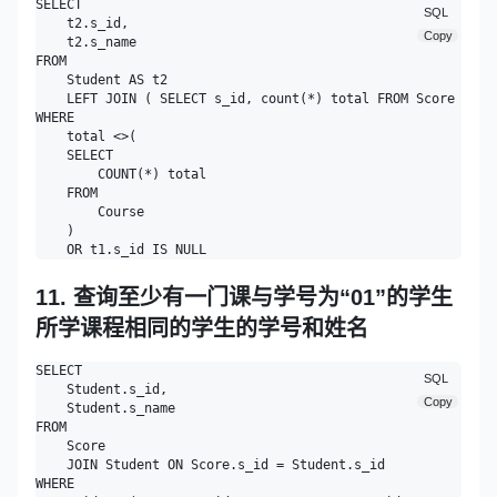
SELECT

SQL
    t2.s_id,

Copy
    t2.s_name 

FROM

    Student AS t2

    LEFT JOIN ( SELECT s_id, count(*) total FROM Score GROUP
WHERE

    total <>(

    SELECT

        COUNT(*) total 

    FROM

        Course 

    ) 

11. 查询至少有一门课与学号为“01”的学生
所学课程相同的学生的学号和姓名
SELECT

SQL
    Student.s_id,

Copy
    Student.s_name 

FROM

    Score

    JOIN Student ON Score.s_id = Student.s_id 

WHERE
