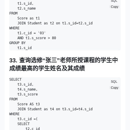
SQL
    t1.s_id,

Copy
    t2.s_name

FROM

    Score as t1

    JOIN Student as t2 on t1.s_id=t2.s_id

WHERE

    t1.c_id = '03' 

    AND t1.s_score > 80 

GROUP BY

33. 查询选修“张三”老师所授课程的学生中
成绩最高的学生姓名及其成绩
SELECT

SQL
    t3.s_id,

Copy
    t4.s_name,

    t3.s_score

FROM

    Score AS t3 

    JOIN Student as t4 on t3.s_id=t4.s_id

WHERE

    t3.c_id =(

    SELECT

        t2.c_id 
