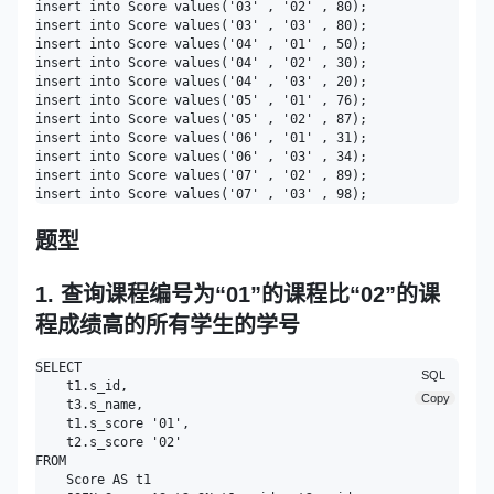
insert into Score values('03' , '02' , 80);

insert into Score values('03' , '03' , 80);

insert into Score values('04' , '01' , 50);

insert into Score values('04' , '02' , 30);

insert into Score values('04' , '03' , 20);

insert into Score values('05' , '01' , 76);

insert into Score values('05' , '02' , 87);

insert into Score values('06' , '01' , 31);

insert into Score values('06' , '03' , 34);

insert into Score values('07' , '02' , 89);

题型
1. 查询课程编号为“01”的课程比“02”的课
程成绩高的所有学生的学号
SELECT

SQL
    t1.s_id,

Copy
    t3.s_name,

    t1.s_score '01',

    t2.s_score '02'

FROM

    Score AS t1
