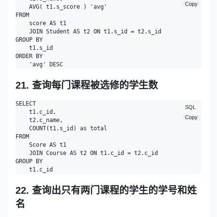
Copy
    AVG( t1.s_score ) 'avg' 

FROM

    score AS t1

    JOIN Student AS t2 ON t1.s_id = t2.s_id 

GROUP BY

    t1.s_id 

ORDER BY

21. 查询每门课程被选修的学生数
SELECT

SQL
    t1.c_id,

Copy
    t2.c_name,

    COUNT(t1.s_id) as total

FROM

    Score AS t1

    JOIN Course AS t2 ON t1.c_id = t2.c_id 

GROUP BY

22. 查询出只有两门课程的学生的学号和姓
名