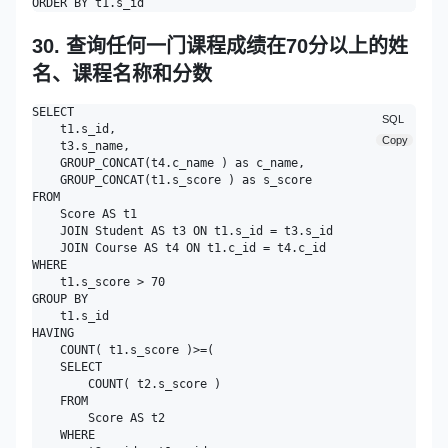
30. 查询任何一门课程成绩在70分以上的姓
名、课程名称和分数
SELECT

SQL
    t1.s_id,

Copy
    t3.s_name,

    GROUP_CONCAT(t4.c_name ) as c_name,

    GROUP_CONCAT(t1.s_score ) as s_score

FROM

    Score AS t1

    JOIN Student AS t3 ON t1.s_id = t3.s_id

    JOIN Course AS t4 ON t1.c_id = t4.c_id 

WHERE

    t1.s_score > 70 

GROUP BY

    t1.s_id 

HAVING

    COUNT( t1.s_score )>=(

    SELECT

        COUNT( t2.s_score ) 

    FROM

        Score AS t2 

    WHERE
