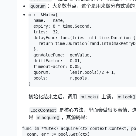
：大多数节点，这个是用来做分布式锁
quorum
m := &Mutex{

  name:   name,

  expiry: 8 * time.Second,

  tries:  32,

  delayFunc: func(tries int) time.Duration {

    return time.Duration(rand.Intn(maxRetryD
  },

  genValueFunc:  genValue,

  driftFactor:   0.01,

  timeoutFactor: 0.05,

  quorum:        len(r.pools)/2 + 1,

  pools:         r.pools,

}
初始化结束之后，调用
上锁，
m.Lock()
m.Lock()
是核心方法，里面会做很多事情，这
LockContext
是
，其源码是：
m.acquire()
func (m *Mutex) acquire(ctx context.Context, po
  conn, err := pool.Get(ctx)
