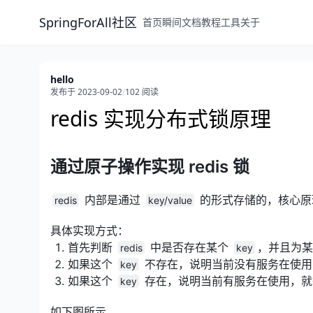
SpringForAll社区
首页
瞬间
文档
教程
工具
关于
hello
发布于 2023-09-02
/
102 阅读
redis 实现分布式锁原理
通过原子操作实现 redis 锁
内部是通过
的形式存储的，核心原
redis
key/value
具体实现方式：
首先判断
中是否存在某个
，并且为
redis
key
如果这个
不存在，说明当前没有服务在使
key
如果这个
存在，说明当前有服务在使用，就
key
如下图所示