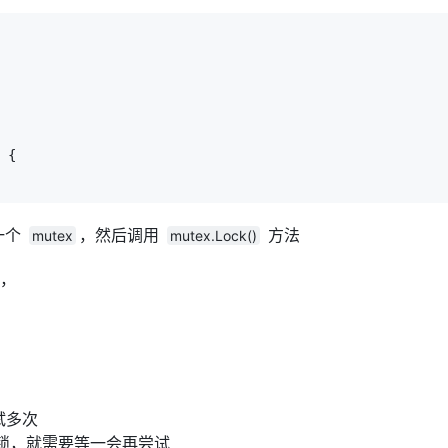
 {

一个
，然后调用
方法
mutex
mutex.Lock()
，
试多次
到锁，就需要等一会再尝试