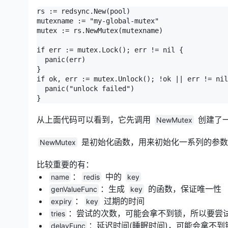
rs := redsync.New(pool)

mutexname := "my-global-mutex"

mutex := rs.NewMutex(mutexname)

if err := mutex.Lock(); err != nil {

  panic(err)

}

if ok, err := mutex.Unlock(); !ok || err != nil
  panic("unlock failed")

}
从上面代码可以看到，它先调用
创建了
NewMutex
是初始化函数，用来初始化一系列的参数
NewMutex
比较重要的有：
：
中的
name
redis
key
：生成
的函数，保证唯一性
genValueFunc
key
：
过期的时间
expiry
key
：尝试的次数，可能会拿不到锁，所以要尝
tries
：延迟时间(睡眠时间)，可能会拿不
delayFunc