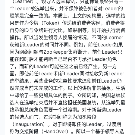
（Learner）。领导人选举算法，只能保证最终只有一
个Leader被选举出来，并不保障被告知者对Leader的
理解是完全一致的。本质上，上文的架构里，选举的结
果是作为令牌（Token）传递给消费者实例，消费者将
自身的ID与令牌进行对比，如果相等，则开始执行消费
操作。所以当发生领导人换届的情况，不同的Learner
获知新Leader的时间并不同。例如，前任Leader如果
因为网络问题与ZooKeeper集群断开，前任Leader只
能在超时后才能判断自己是否不再承担Leader角色
了，而新的Leader可能在这之前已经产生。另一方
面，即使前任Leader和新Leader同时接收到新Leader
选举结果，某些业务的完整性要求迫使前任Leader仍
然完成当前未完成的工作。以上的讲解非常抽象，生活
中却给了一些更加具体的例子。众所周知，美国总统候
选人在选举结束后并不直接担任美国总统，从选举到最
终承担总统角色需要一个过渡期。对于新当选Leader
的候选人而言，过渡期间称之为加冕阶段
（Inauguration）。对于即将卸任的Leader，过渡期
称为交接阶段（HandOver）。所以一个基于领导人选