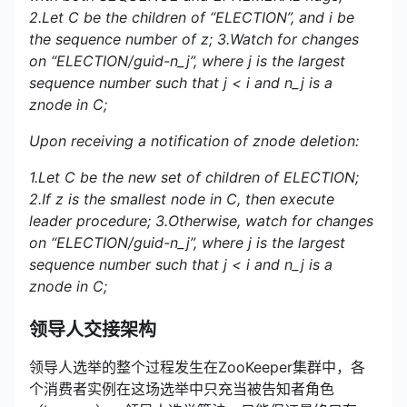
2.Let C be the children of “ELECTION”, and i be
the sequence number of z;
3.Watch for changes
on “ELECTION/guid-n_j”, where j is the largest
sequence number such that j < i and n_j is a
znode in C;
Upon receiving a notification of znode deletion:
1.Let C be the new set of children of ELECTION;
2.If z is the smallest node in C, then execute
leader procedure;
3.Otherwise, watch for changes
on “ELECTION/guid-n_j”, where j is the largest
sequence number such that j < i and n_j is a
znode in C;
领导人交接架构
领导人选举的整个过程发生在ZooKeeper集群中，各
个消费者实例在这场选举中只充当被告知者角色