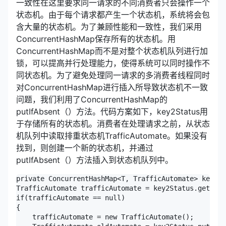
一致性在这里要求同一请求的不同消费者只会操作一个
状态机。由于每个请求都产生一个状态机，系统将会包
含大量的状态机。为了兼顾性能和一致性，我们采用
ConcurrentHashMap保存所有的状态机。用
ConcurrentHashMap而不是对整个状态机队列进行加
锁，可以提高并行处理能力，使得系统可以同时操作不
同状态机。为了避免处理同一请求的多消费者线程同时
对ConcurrentHashMap进行插入所导致状态机不一致
问题，我们利用了ConcurrentHashMap的
putIfAbsent（）方法。代码方案如下，key2Status用
于存储所有的状态机。消费者在处理请求之前，从状态
机队列中读取排重状态机TrafficAutomate。如果没有
找到，则创建一个新的状态机，并通过
putIfAbsent（）方法插入到状态机队列中。
private ConcurrentHashMap<T, TrafficAutomate> key2St
TrafficAutomate trafficAutomate = key2Status.get(key
if(trafficAutomate == null)

{

    trafficAutomate = new TrafficAutomate();
