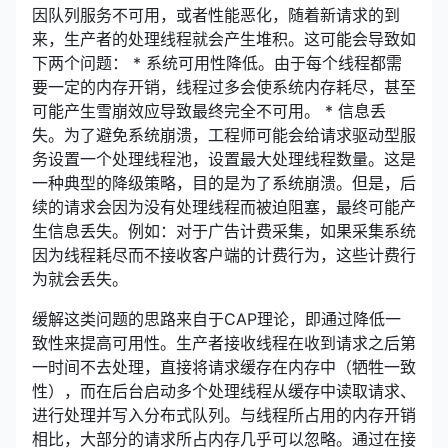
因队列服务不可用，或者性能恶化，随着新请求的到
来，生产者的处理线程就会产生堆积。这可能会导致如
下两个问题： * 系统可用性降低。由于每个线程都需
要一定的内存开销，线程过多会使系统内存耗尽，甚至
可能产生雪崩效应导致最终完全不可用。 * 信息丢
失。为了避免系统崩溃，工程师可能会给请求驱动型服
务设置一个处理线程池，设置最大处理线程数量。这是
一种典型的降级策略，目的是为了系统崩溃。但是，后
续的请求会因为没有处理线程而被迫阻塞，最终可能产
生信息丢失。例如：对于广告计费采集，如果采集系统
因为线程耗尽而不接收客户端的计费行为，这些计费行
为就会丢失。
缓解这类问题的思路来自于CAP理论，即通过降低一
致性来提高可用性。生产者接收线程在收到请求之后第
一时间不去处理，直接将请求缓存在内存中（牺牲一致
性），而在后台启动多个处理线程从缓存中读取请求、
进行处理并写入分布式队列。与线程所占用的内存开销
相比，大部分的请求所占内存几乎可以忽略。通过在接