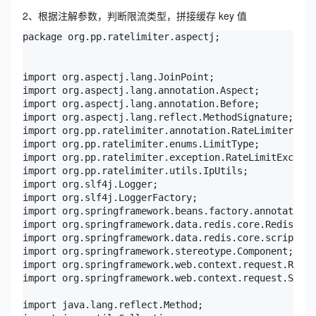
2、根据注解参数，判断限流类型，拼接缓存 key 值
package org.pp.ratelimiter.aspectj;

import org.aspectj.lang.JoinPoint;

import org.aspectj.lang.annotation.Aspect;

import org.aspectj.lang.annotation.Before;

import org.aspectj.lang.reflect.MethodSignature;

import org.pp.ratelimiter.annotation.RateLimiter;

import org.pp.ratelimiter.enums.LimitType;

import org.pp.ratelimiter.exception.RateLimitExcepti
import org.pp.ratelimiter.utils.IpUtils;

import org.slf4j.Logger;

import org.slf4j.LoggerFactory;

import org.springframework.beans.factory.annotation.
import org.springframework.data.redis.core.RedisTemp
import org.springframework.data.redis.core.script.Re
import org.springframework.stereotype.Component;

import org.springframework.web.context.request.Reque
import org.springframework.web.context.request.Servl
import java.lang.reflect.Method;
