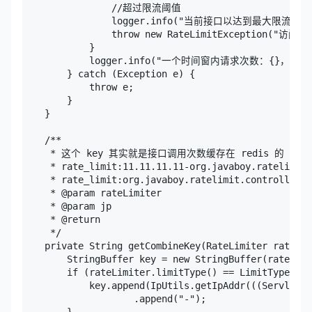
                //超过限流阈值

                logger.info("当前接口以达到最大限流次数"
                throw new RateLimitException("
            }

            logger.info("一个时间窗内请求次数：{}，当前请求
        } catch (Exception e) {

            throw e;

        }

    }

    /**

     * 这个 key 其实就是接口调用次数缓存在 redis 的 key

     * rate_limit:11.11.11.11-org.javaboy.ratelimit.
     * rate_limit:org.javaboy.ratelimit.controller.H
     * @param rateLimiter

     * @param jp

     * @return

     */

    private String getCombineKey(RateLimiter rateLim
        StringBuffer key = new StringBuffer(rateLimi
        if (rateLimiter.limitType() == LimitType.IP)
            key.append(IpUtils.getIpAddr(((ServletRe
                    .append("-");
