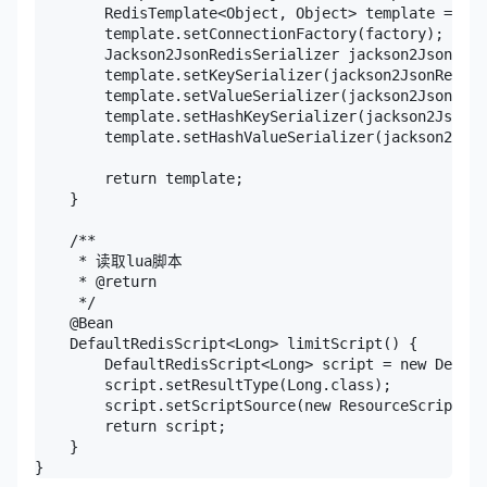
        RedisTemplate<Object, Object> template = new
        template.setConnectionFactory(factory);

        Jackson2JsonRedisSerializer jackson2JsonRedi
        template.setKeySerializer(jackson2JsonRedisS
        template.setValueSerializer(jackson2JsonRedi
        template.setHashKeySerializer(jackson2JsonRe
        template.setHashValueSerializer(jackson2Json
        return template;

    }

    /**

     * 读取lua脚本

     * @return

     */

    @Bean

    DefaultRedisScript<Long> limitScript() {

        DefaultRedisScript<Long> script = new Defaul
        script.setResultType(Long.class);

        script.setScriptSource(new ResourceScriptSou
        return script;

    }

}