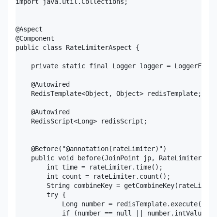
import java.util.Collections;

@Aspect

@Component

public class RateLimiterAspect {

    private static final Logger logger = LoggerFacto
    @Autowired

    RedisTemplate<Object, Object> redisTemplate;

    @Autowired

    RedisScript<Long> redisScript;

    @Before("@annotation(rateLimiter)")

    public void before(JoinPoint jp, RateLimiter rat
        int time = rateLimiter.time();

        int count = rateLimiter.count();

        String combineKey = getCombineKey(rateLimite
        try {

            Long number = redisTemplate.execute(redi
            if (number == null || number.intValue() 