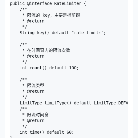
public @interface RateLimiter {

    /**

     * 限流的 key，主要是指前缀

     * @return

     */

    String key() default "rate_limit:";

    /**

     * 在时间窗内的限流次数

     * @return

     */

    int count() default 100;

    /**

     * 限流类型

     * @return

     */

    LimitType limitType() default LimitType.DEFAULT;

    /**

     * 限流时间窗

     * @return

     */

    int time() default 60;
