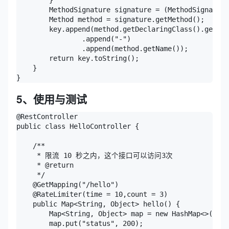
        }

        MethodSignature signature = (MethodSignature
        Method method = signature.getMethod();

        key.append(method.getDeclaringClass().getNam
                .append("-")

                .append(method.getName());

        return key.toString();

    }

}
5、使用与测试
@RestController

public class HelloController {

    /**

     * 限流 10 秒之内，这个接口可以访问3次

     * @return

     */

    @GetMapping("/hello")

    @RateLimiter(time = 10,count = 3)

    public Map<String, Object> hello() {

        Map<String, Object> map = new HashMap<>();

        map.put("status", 200);
