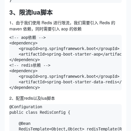
}
3、限流lua脚本
1、由于我们使用 Redis 进行限流，我们需要引入 Redis 的
maven 依赖，同时需要引入 aop 的依赖
<!-- aop依赖 -->

<dependency>

    <groupId>org.springframework.boot</groupId>

    <artifactId>spring-boot-starter-aop</artifactId>

</dependency>

<!-- redis依赖 -->

<dependency>

    <groupId>org.springframework.boot</groupId>

    <artifactId>spring-boot-starter-data-redis</arti
</dependency>
2、配置redis以及lua脚本
@Configuration

public class RedisConfig {

    @Bean

    RedisTemplate<Object,Object> redisTemplate(Redis