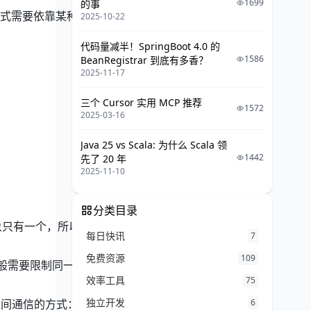
1699
的事
式需要依靠某种同
2025-10-22
代码量减半！SpringBoot 4.0 的
1586
BeanRegistrar 到底有多香？
2025-11-17
三个 Cursor 实用 MCP 推荐
1572
2025-03-16
Java 25 vs Scala: 为什么 Scala 领
1442
先了 20 年
2025-11-10
分类目录
象只有一个，所以可
每日快讯
7
免费资源
109
般需要限制同一时
效率工具
75
独立开发
6
程间通信的方式：