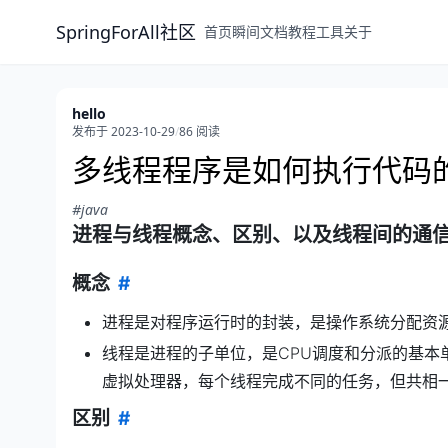
SpringForAll社区
首页
瞬间
文档
教程
工具
关于
hello
发布于 2023-10-29
/
86 阅读
多线程程序是如何执行代码
#java
进程与线程概念、区别、以及线程间的通
概念
#
进程是对程序运行时的封装，是操作系统分配资
线程是进程的子单位，是CPU调度和分派的基本
虚拟处理器，每个线程完成不同的任务，但共相
区别
#