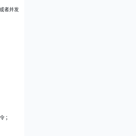
行或者并发
令
；