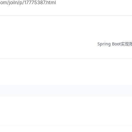
oiln/p/17775387.html
Spring Boot实