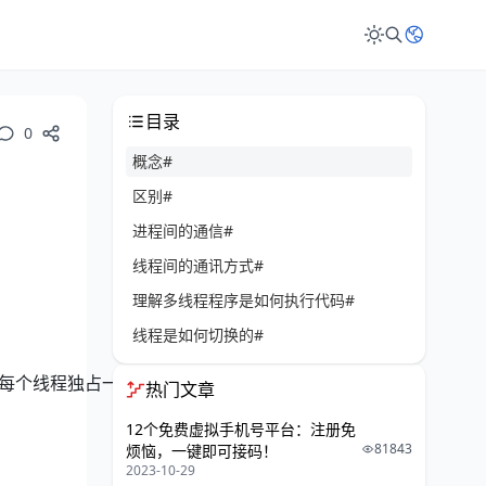
目录
0
概念#
区别#
进程间的通信#
线程间的通讯方式#
理解多线程程序是如何执行代码#
线程是如何切换的#
，每个线程独占一个
热门文章
12个免费虚拟手机号平台：注册免
81843
烦恼，一键即可接码！
2023-10-29