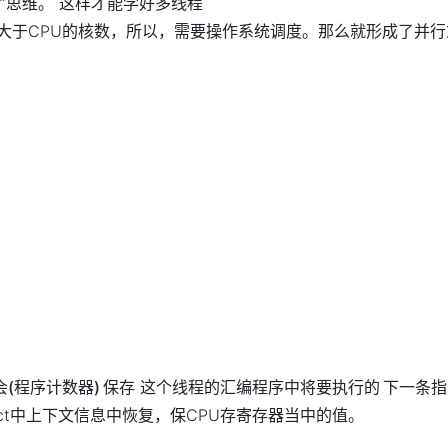
行”思维。 这样才能学好多线程
远大于CPU的核数，所以，需要操作系统调度。那么就形成了并
会(程序计数器)
保存 这个线程的汇编程序中将要执行的
下一条指
ruct中上下文信息中恢复，保CPU存寄存器当中的值。