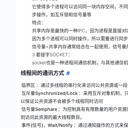
它使得多个进程可以访问同一块内存空间，不同
步操作，如互斥锁和信号量等
特点：
共享内存是最快的一种IPC，因为进程是直接对
因为多个进程可以同时操作，所以需要进行同步
信号量+共享内存通常结合在一起使用，信号量
3.套接字SOCKET：
socket也是一种进程间通信机制，与其他通
线程间的通讯方式
#
临界区
：通过多线程的串行化来访问公共资源或一段
互斥量Synchronized/Lock
：采用互斥对象机制，
以保证公共资源不会被多个线程同时访问
信号量Semphare
：为控制具有有限数量的用户资源
刻访问此资源的最大线程数目。
事件(信号)，Wait/Notify
：通过通知操作的方式来