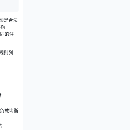
名必须是合法
注解
持不同的注
规则列
供
在负载均衡
 的