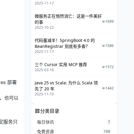
9. 跨可用区失败
2025-11-17
10. 替代方案
微服务正在悄然消亡：这是一件美好
三、Ingress实战
1699
的事
2025-10-22
1. Ingress-nginx 部署文件
代码量减半！SpringBoot 4.0 的
2. 部署Ingress-nginx
1586
BeanRegistrar 到底有多香？
2025-11-17
2.1 下载部署文件
三个 Cursor 实用 MCP 推荐
2.2 部署 Ingress Controller
1572
2025-03-16
2.3 创建 ingress controller的
Service
es 部署
Java 25 vs Scala: 为什么 Scala 领
1442
先了 20 年
3. 演示单个Service完成的Ingress
2025-11-10
关，也可以
3.1 创建后端服务、以及后端服务
的Service
分类目录
3.2 创建ingress资源
假定服务只
每日快讯
7
3.3 配置host，域名测试访问
免费资源
109