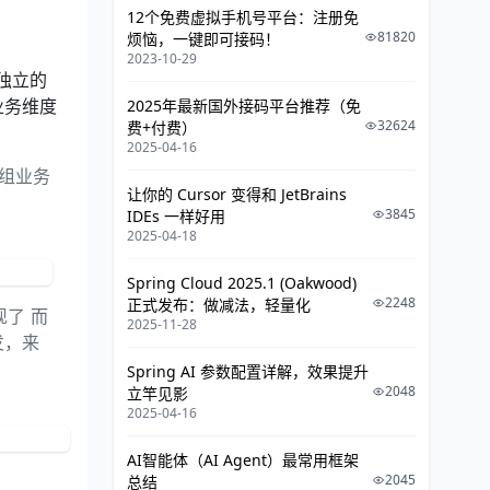
4.4 路径类型
12个免费虚拟手机号平台：注册免
81820
烦恼，一键即可接码！
5. 主机名通配符
2023-10-29
过独立的
6. Ingress 类
2025年最新国外接码平台推荐（免
业务维度
32624
费+付费）
6.1 废弃的注解
2025-04-16
6.2 默认 Ingress 类
一组业务
让你的 Cursor 变得和 JetBrains
7. Ingress 类型
3845
IDEs 一样好用
2025-04-18
7.1 由单个 Service 来完成的
Ingress
Spring Cloud 2025.1 (Oakwood)
2248
正式发布：做减法，轻量化
7.2 简单扇出
现了 而
2025-11-28
7.3 基于名称的虚拟托管
发，来
Spring AI 参数配置详解，效果提升
7.4 TLS
2048
立竿见影
7.5 负载均衡
2025-04-16
8. 更新 Ingress
AI智能体（AI Agent）最常用框架
2045
总结