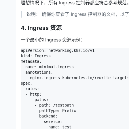
理想情况下，所有 Ingress 控制器都应符合参考规范
说明： 确保你查看了 Ingress 控制器的文档，
4. Ingress 资源
一个最小的 Ingress 资源示例：
apiVersion: networking.k8s.io/v1

kind: Ingress

metadata:

  name: minimal-ingress

  annotations:

    nginx.ingress.kubernetes.io/rewrite-target:
spec:

  rules:

  - http:

      paths:

      - path: /testpath

        pathType: Prefix

        backend:

          service:

            name: test
