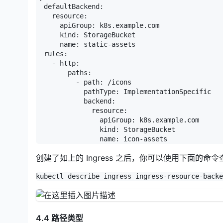
  defaultBackend:

    resource:

      apiGroup: k8s.example.com

      kind: StorageBucket

      name: static-assets

  rules:

    - http:

        paths:

          - path: /icons

            pathType: ImplementationSpecific

            backend:

              resource:

                apiGroup: k8s.example.com

                kind: StorageBucket

创建了如上的 Ingress 之后，你可以使用下面的命
4.4 路径类型