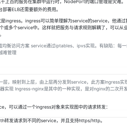
几十上百的服务在集群中运行时，NodePort的端口管理是灾难。
平台部署ELB还需要额外的费用。
ess。ingress可以简单理解为service的service，他通
一个或多个service中。这样就把服务与请求规则解耦了，可以从
虑。
载均衡访问方案 service通过iptables、ipvs实现。有缺陷：每
来越难管理
抽一层，映射到上层，由上层再分发到service，此方案Ingress实
实现 Ingress-nginx是其中的一种实现，是对nginx的二次开
ce，可以通过一个ingress对象来实现图中的请求转发：
转发请求到不同的service，并且支持https/http。