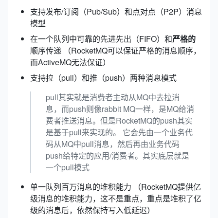
支持发布/订阅（Pub/Sub）和点对点（P2P）消息
模型
在一个队列中可靠的先进先出（FIFO）和
严格的
顺序传递 （RocketMQ可以保证严格的消息顺序，
而ActiveMQ无法保证）
支持拉（pull）和推（push）两种消息模式
pull其实就是消费者主动从MQ中去拉消
息，而push则像rabbit MQ一样，是MQ给消
费者推送消息。但是RocketMQ的push其实
是基于pull来实现的。
它会先由一个业务代
码从MQ中pull消息，然后再由业务代码
push给特定的应用/消费者。其实底层就是
一个pull模式
单一队列百万消息的堆积能力 （RocketMQ提供亿
级消息的堆积能力，这不是重点，重点是堆积了亿
级的消息后，依然保持写入低延迟）