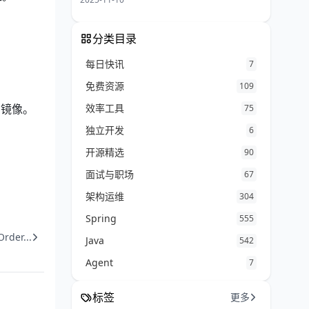
分类目录
每日快讯
7
免费资源
109
效率工具
础镜像。
75
独立开发
6
开源精选
90
面试与职场
67
架构运维
304
Spring
555
der...
Java
542
Agent
7
标签
更多