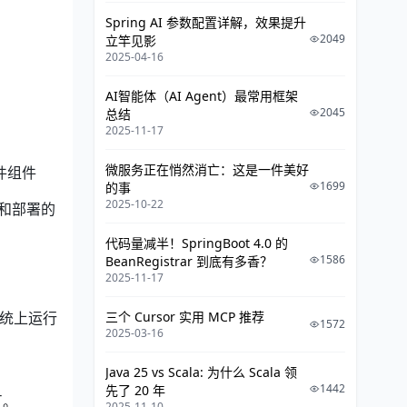
Spring AI 参数配置详解，效果提升
2049
立竿见影
2025-04-16
AI智能体（AI Agent）最常用框架
2045
总结
2025-11-17
微服务正在悄然消亡：这是一件美好
件组件
1699
的事
2025-10-22
发和部署的
代码量减半！SpringBoot 4.0 的
1586
BeanRegistrar 到底有多香？
2025-11-17
三个 Cursor 实用 MCP 推荐
系统上运行
1572
2025-03-16
Java 25 vs Scala: 为什么 Scala 领
1442
先了 20 年
互。
2025-11-10