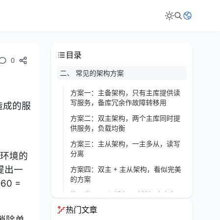
目录
0
二、 常见的架构方案
方案一：主备架构，只有主库提供读
写服务，备库冗余作故障转移用
造成的服
方案二：双主架构，两个主库同时提
供服务，负载均衡
-
方案三：主从架构，一主多从，读写
分离
生产环境的
提出一
方案四：双主 + 主从架构，看似完美
的方案
60 =
第二类：DB和缓存一致性解决方案
热门文章
总结
消除单