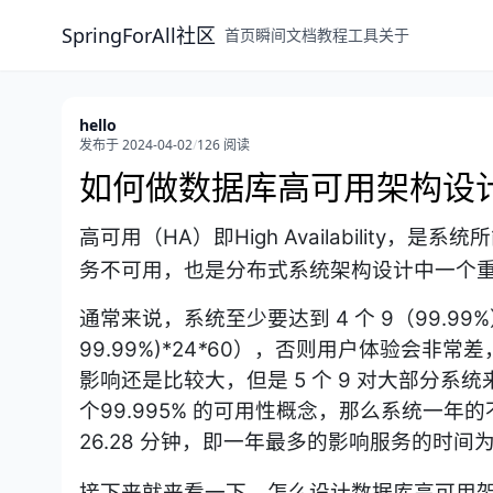
SpringForAll社区
首页
瞬间
文档
教程
工具
关于
hello
发布于 2024-04-02
/
126 阅读
如何做数据库高可用架构设
高可用
（HA）
即High Availabilit
务不可用，
也是
分布式系统
架构设计中一个重
通常来说，系统至少要达到 4 个 9（99.99%
99.99%)*24
*
60），否则用户体验会非常差
影响还是比较大，但是 5 个 9 对大部分系
个
99.995% 的可用性概念，那么系统一年的不可用时
26.28
分钟，即一年最多的影响服务的时间为 2
接下来就来看一下，怎么设计数据库高可用