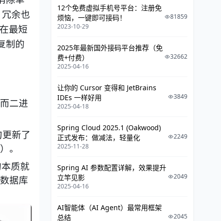
12个免费虚拟手机号平台：注册免
三、 容灾方案
多，冗余也
81859
烦恼，一键即可接码！
四、 兜底策略：数据核对
是在最短
2023-10-29
总之
复制的
2025年最新国外接码平台推荐（免
32662
费+付费）
2025-04-16
让你的 Cursor 变得和 JetBrains
3849
IDEs 一样好用
，而二进
2025-04-18
Spring Cloud 2025.1 (Oakwood)
句更新了
2249
正式发布：做减法，轻量化
e）。
2025-11-28
的本质就
Spring AI 参数配置详解，效果提升
2049
立竿见影
 数据库
2025-04-16
AI智能体（AI Agent）最常用框架
2045
总结