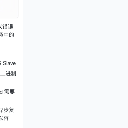
以错误
务中的
Slave
过二进制
d 需要
异步复
以容