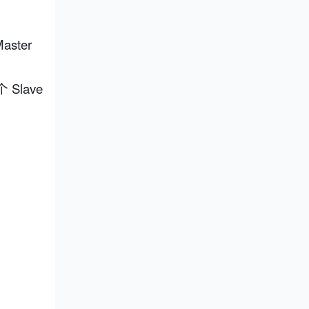
ster
lave