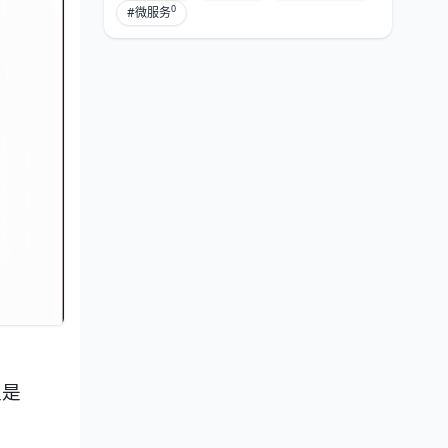
0
#微服务
又是