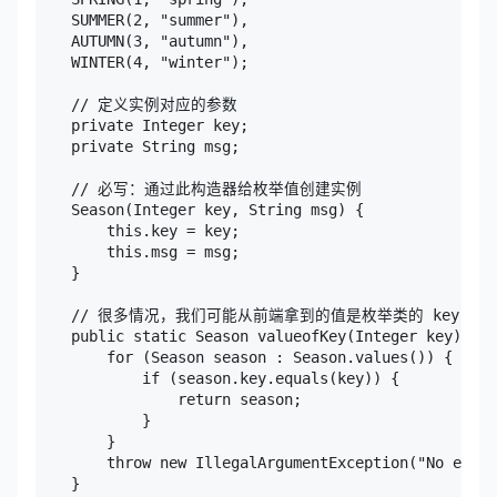
    SUMMER(2, "summer"),

    AUTUMN(3, "autumn"),

    WINTER(4, "winter");

    // 定义实例对应的参数

    private Integer key;

    private String msg;

    // 必写：通过此构造器给枚举值创建实例

    Season(Integer key, String msg) {

        this.key = key;

        this.msg = msg;

    }

    // 很多情况，我们可能从前端拿到的值是枚举类的 key 
    public static Season valueofKey(Integer key) {

        for (Season season : Season.values()) {

            if (season.key.equals(key)) {

                return season;

            }

        }

        throw new IllegalArgumentException("No eleme
    }
