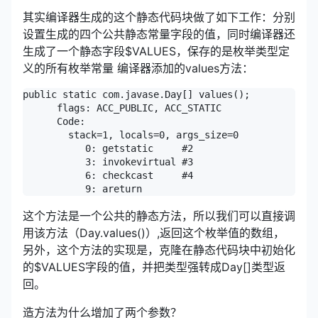
其实编译器生成的这个静态代码块做了如下工作：分别
设置生成的四个公共静态常量字段的值，同时编译器还
生成了一个静态字段$VALUES，保存的是枚举类型定
义的所有枚举常量 编译器添加的values方法：
public static com.javase.Day[] values();  

      flags: ACC_PUBLIC, ACC_STATIC  

      Code:  

        stack=1, locals=0, args_size=0  

           0: getstatic     #2                  // F
           3: invokevirtual #3                  // M
           6: checkcast     #4                  // c
           9: areturn
这个方法是一个公共的静态方法，所以我们可以直接调
用该方法（Day.values()）,返回这个枚举值的数组，
另外，这个方法的实现是，克隆在静态代码块中初始化
的$VALUES字段的值，并把类型强转成Day[]类型返
回。
造方法为什么增加了两个参数？