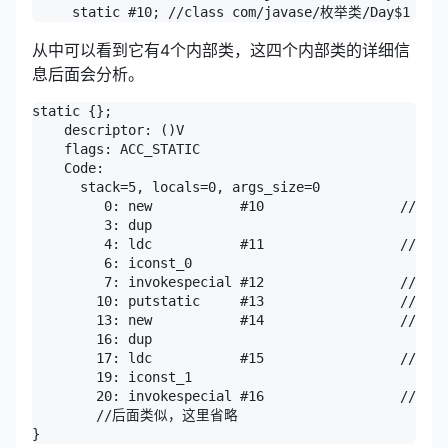
     static #10; //class com/javase/枚举类/Day$1
从中可以看到它有4个内部类，这四个内部类的详细信
息后面会分析。
static {};

    descriptor: ()V

    flags: ACC_STATIC

    Code:

      stack=5, locals=0, args_size=0

         0: new           #10                 // cl
         3: dup

         4: ldc           #11                 // Str
         6: iconst_0

         7: invokespecial #12                 // Me
        10: putstatic     #13                 // Fi
        13: new           #14                 // cl
        16: dup

        17: ldc           #15                 // Str
        19: iconst_1

        20: invokespecial #16                 // Me
        //后面类似，这里省略

}