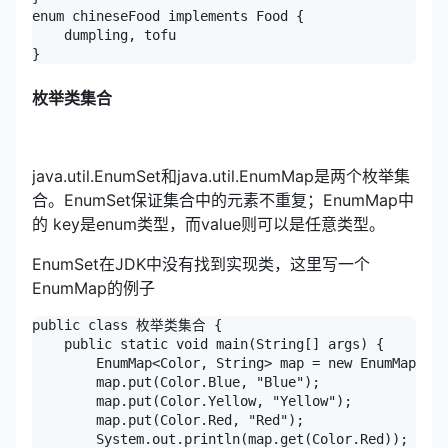
enum chineseFood implements Food {

    dumpling, tofu

}
枚举类集合
java.util.EnumSet和java.util.EnumMap是两个枚举集
合。EnumSet保证集合中的元素不重复；EnumMap中
的 key是enum类型，而value则可以是任意类型。
EnumSet在JDK中没有找到实现类，这里写一个
EnumMap的例子
public class 枚举类集合 {

    public static void main(String[] args) {

        EnumMap<Color, String> map = new EnumMap<Col
        map.put(Color.Blue, "Blue");

        map.put(Color.Yellow, "Yellow");

        map.put(Color.Red, "Red");

        System.out.println(map.get(Color.Red));
