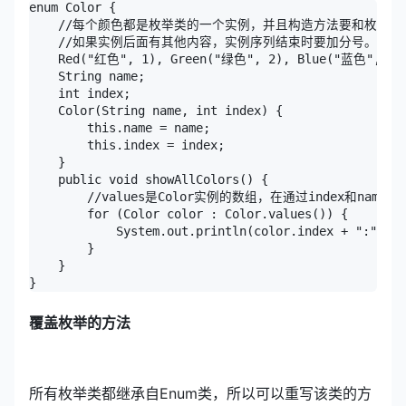
enum Color {

    //每个颜色都是枚举类的一个实例，并且构造方法要和枚举类
    //如果实例后面有其他内容，实例序列结束时要加分号。

    Red("红色", 1), Green("绿色", 2), Blue("蓝色", 3),
    String name;

    int index;

    Color(String name, int index) {

        this.name = name;

        this.index = index;

    }

    public void showAllColors() {

        //values是Color实例的数组，在通过index和nam
        for (Color color : Color.values()) {

            System.out.println(color.index + ":" + c
        }

    }

}
覆盖枚举的方法
所有枚举类都继承自Enum类，所以可以重写该类的方