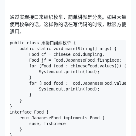
通过实现接口来组织枚举，简单讲就是分类。如果大量
使用枚举的话，这样做的话在写代码的时候，就很方便
调用。
public class 用接口组织枚举 {

    public static void main(String[] args) {

        Food cf = chineseFood.dumpling;

        Food jf = Food.JapaneseFood.fishpiece;

        for (Food food : chineseFood.values()) {

            System.out.println(food);

        }

        for (Food food : Food.JapaneseFood.values())
            System.out.println(food);

        }

    }

}

interface Food {

    enum JapaneseFood implements Food {

        suse, fishpiece

    }

}
