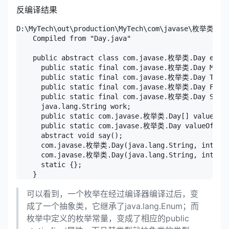
反编译结果
D:\MyTech\out\production\MyTech\com\javase\枚举类>jav
    Compiled from "Day.java"

    public abstract class com.javase.枚举类.Day exten
      public static final com.javase.枚举类.Day MONDA
      public static final com.javase.枚举类.Day TUESD
      public static final com.javase.枚举类.Day FRIDA
      public static final com.javase.枚举类.Day SUNDA
      java.lang.String work;

      public static com.javase.枚举类.Day[] values();
      public static com.javase.枚举类.Day valueOf(java
      abstract void say();

      com.javase.枚举类.Day(java.lang.String, int, c
      com.javase.枚举类.Day(java.lang.String, int, ja
      static {};

    }
可以看到，一个枚举在经过编译器编译过后，变
成了一个抽象类，它继承了java.lang.Enum；而
枚举中定义的枚举常量，变成了相应的public