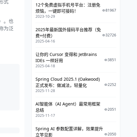
形式
泛型方法与可变参数
12个免费虚拟手机号平台：注册免
81967
烦恼，一键即可接码！
静态方法与泛型
2023-10-29
）。也
泛型方法总结
称为泛
2025年最新国外接码平台推荐（免
32726
费+付费）
泛型上下边界
2025-04-16
让你的 Cursor 变得和 JetBrains
3851
IDEs 一样好用
2025-04-18
Spring Cloud 2025.1 (Oakwood)
2252
正式发布：做减法，轻量化
2025-11-28
AI智能体（AI Agent）最常用框架
2051
总结
2025-11-17
Spring AI 参数配置详解，效果提升
2050
立竿见影