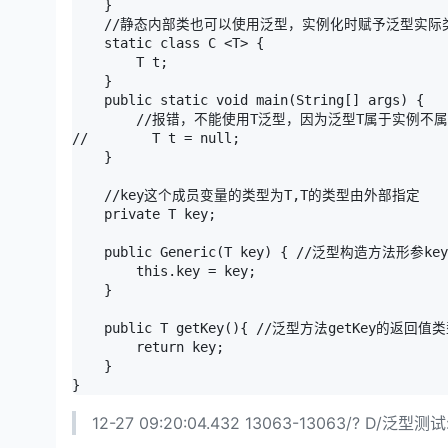
    }

    //静态内部类也可以使用泛型，实例化时赋予泛型实际类
    static class C <T> {

        T t;

    }

    public static void main(String[] args) {

        //报错，不能使用T泛型，因为泛型T属于实例不属
//        T t = null;

    }

    //key这个成员变量的类型为T,T的类型由外部指定

    private T key;

    public Generic(T key) { //泛型构造方法形
        this.key = key;

    }

    public T getKey(){ //泛型方法getKey的返
        return key;

    }

}
12-27 09:20:04.432 13063-13063/? D/泛型测试: