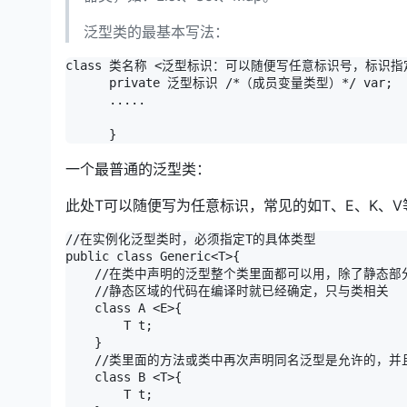
泛型类的最基本写法：
class 类名称 <泛型标识：可以随便写任意标识号，标识指
      private 泛型标识 /*（成员变量类型）*/ var; 

      .....

      }
一个最普通的泛型类：
此处T可以随便写为任意标识，常见的如T、E、K、
//在实例化泛型类时，必须指定T的具体类型

public class Generic<T>{

    //在类中声明的泛型整个类里面都可以用，除了静态部
    //静态区域的代码在编译时就已经确定，只与类相关

    class A <E>{

        T t;

    }

    //类里面的方法或类中再次声明同名泛型是允许的，并
    class B <T>{

        T t;
