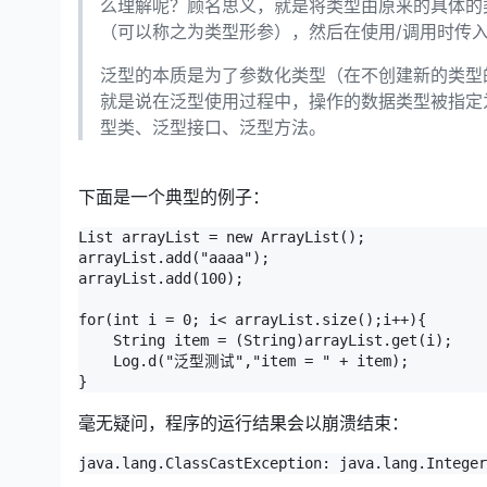
么理解呢？顾名思义，就是将类型由原来的具体的
（可以称之为类型形参），然后在使用/调用时传
泛型的本质是为了参数化类型（在不创建新的类型
就是说在泛型使用过程中，操作的数据类型被指定
型类、泛型接口、泛型方法。
下面是一个典型的例子：
List arrayList = new ArrayList();

arrayList.add("aaaa");

arrayList.add(100);

for(int i = 0; i< arrayList.size();i++){

    String item = (String)arrayList.get(i);

    Log.d("泛型测试","item = " + item);

}
毫无疑问，程序的运行结果会以崩溃结束：
java.lang.ClassCastException: java.lang.Intege