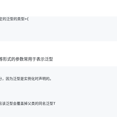
定的泛型的类型>{

V等形式的参数常用于表示泛型
分，因为泛型是实例化时声明的。

且该泛型会覆盖掉父类的同名泛型T
