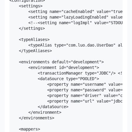
<configuration>

    <settings>

        <setting name="cacheEnabled" value="true"/>

        <setting name="lazyLoadingEnabled" value="fa
        <!--<setting name="logImpl" value="STDOUT_
    </settings>

    <typeAliases>

        <typeAlias type="com.luo.dao.UserDao" alias=
    </typeAliases>

    <environments default="development">

        <environment id="development">

            <transactionManager type="JDBC"/> <!-
            <dataSource type="POOLED">

                <property name="username" value="luo
                <property name="password" value="123
                <property name="driver" value="com.m
                <property name="url" value="jdbc:mys
            </dataSource>

        </environment>

    </environments>

    <mappers>
