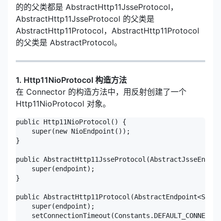
的的父类都是 AbstractHttp11JsseProtocol，
AbstractHttp11JsseProtocol 的父类是
AbstractHttp11Protocol，AbstractHttp11Protocol
的父类是 AbstractProtocol。
1. Http11NioProtocol 构造方法
在 Connector 的构造方法中，用反射创建了一个
Http11NioProtocol 对象。
public Http11NioProtocol() {

    super(new NioEndpoint());

}

public AbstractHttp11JsseProtocol(AbstractJsseEndpoi
    super(endpoint);

}

public AbstractHttp11Protocol(AbstractEndpoint<S,?> 
    super(endpoint);

    setConnectionTimeout(Constants.DEFAULT_CONNECTIO