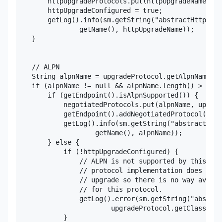
        httpUpgradeProtocols.put(httpUpgradeName, up
        httpUpgradeConfigured = true;

        getLog().info(sm.getString("abstractHttp11Pr
                getName(), httpUpgradeName));

    }

    // ALPN

    String alpnName = upgradeProtocol.getAlpnName();

    if (alpnName != null && alpnName.length() > 0) {

        if (getEndpoint().isAlpnSupported()) {

            negotiatedProtocols.put(alpnName, upgrad
            getEndpoint().addNegotiatedProtocol(alpn
            getLog().info(sm.getString("abstractHttp
                    getName(), alpnName));

        } else {

            if (!httpUpgradeConfigured) {

                // ALPN is not supported by this con
                // protocol implementation does not 
                // upgrade so there is no way availa
                // for this protocol.

                getLog().error(sm.getString("abstrac
                        upgradeProtocol.getClass().g
            }
