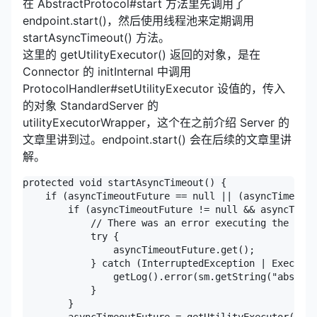
在 AbstractProtocol#start 方法里先调用了
endpoint.start()，然后使用线程池来定期调用
startAsyncTimeout() 方法。
这里的 getUtilityExecutor() 返回的对象，是在
Connector 的 initInternal 中调用
ProtocolHandler#setUtilityExecutor 设值的，传入
的对象 StandardServer 的
utilityExecutorWrapper，这个在之前介绍 Server 的
文章里讲到过。endpoint.start() 会在后续的文章里讲
解。
protected void startAsyncTimeout() {

    if (asyncTimeoutFuture == null || (asyncTimeoutF
        if (asyncTimeoutFuture != null && asyncTimeo
            // There was an error executing the sche
            try {

                asyncTimeoutFuture.get();

            } catch (InterruptedException | Executio
                getLog().error(sm.getString("abstrac
            }

        }
