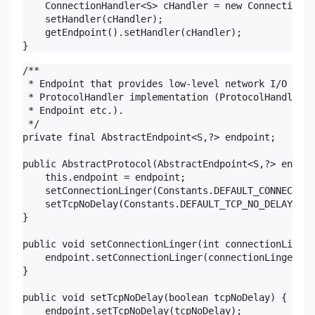
    ConnectionHandler<S> cHandler = new ConnectionHa
    setHandler(cHandler);

    getEndpoint().setHandler(cHandler);

}
/**

 * Endpoint that provides low-level network I/O - mu
 * ProtocolHandler implementation (ProtocolHandler u
 * Endpoint etc.).

 */

private final AbstractEndpoint<S,?> endpoint;

public AbstractProtocol(AbstractEndpoint<S,?> endpoi
    this.endpoint = endpoint;

    setConnectionLinger(Constants.DEFAULT_CONNECTION
    setTcpNoDelay(Constants.DEFAULT_TCP_NO_DELAY);

}

public void setConnectionLinger(int connectionLinger
    endpoint.setConnectionLinger(connectionLinger);

}

public void setTcpNoDelay(boolean tcpNoDelay) {

    endpoint.setTcpNoDelay(tcpNoDelay);
