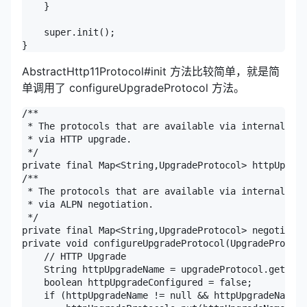
    }

    super.init();

}
AbstractHttp11Protocol#init 方法比较简单，就是简
单调用了 configureUpgradeProtocol 方法。
/**

 * The protocols that are available via internal Tom
 * via HTTP upgrade.

 */

private final Map<String,UpgradeProtocol> httpUpgrad
/**

 * The protocols that are available via internal Tom
 * via ALPN negotiation.

 */

private final Map<String,UpgradeProtocol> negotiated
private void configureUpgradeProtocol(UpgradeProtoco
    // HTTP Upgrade

    String httpUpgradeName = upgradeProtocol.getHttp
    boolean httpUpgradeConfigured = false;

    if (httpUpgradeName != null && httpUpgradeName.l