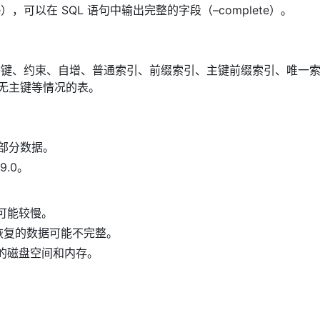
le），可以在 SQL 语句中输出完整的字段（–complete）。
。
外键、约束、自增、普通索引、前缀索引、主键前缀索引、唯一
、无主键等情况的表。
。
复部分数据。
9.0。
程可能较慢。
，恢复的数据可能不完整。
够的磁盘空间和内存。