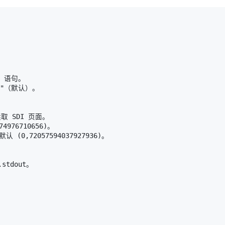
 语句。

TO"（默认）。

读取 SDI 页面。

4976710656)。

认 (0,72057594037927936)。

stdout。






