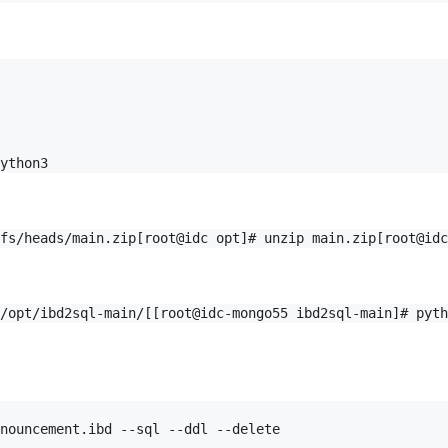
ython3
fs/heads/main.zip[root@idc opt]# unzip main.zip[root@idc
  /opt/ibd2sql-main/[[root@idc-mongo55 ibd2sql-main]# 
nouncement.ibd --sql --ddl --delete
