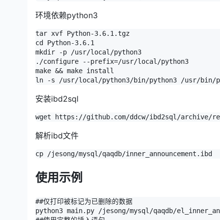
环境依赖python3
tar xvf Python-3.6.1.tgz

cd Python-3.6.1

mkdir -p /usr/local/python3

./configure --prefix=/usr/local/python3

make && make install

ln -s /usr/local/python3/bin/python3 /usr/bin/p
安装ibd2sql
wget https://github.com/ddcw/ibd2sql/archive/re
解析ibd文件
cp /jesong/mysql/qaqdb/inner_announcement.ibd
使用示例
##仅打印被标记为已删除的数据

python3 main.py /jesong/mysql/qaqdb/el_inner_an
##使用完整的插入语句
