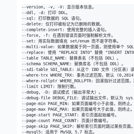
--version, -v, -V: 显示版本信息。

--ddl, -d: 打印 DDL。

--sql: 打印数据的 SQL 语句。

--delete: 仅打印被标记为已删除的数据。

--complete-insert: 使用完整的插入语句。

--force, -f: 在遇到错误页面时强制解析文件。

--set: 用实际数据填充 set/enum 而不是字符串。

--multi-value: 如果数据属于同一页面，则使用单个 SQL
--replace: 使用 "REPLACE INTO" 替换 "INSERT IN
--table TABLE_NAME: 替换表名（不包括 DDL）。

--schema SCHEMA_NAME: 替换库名（不包括 DDL）。

--sdi-table SDI_TABLE: 从这个 IBD 文件（分区表）
--where-trx WHERE_TRX: 事务过滤范围，默认 (0,28147
--where-rollptr WHERE_ROLLPTR: 回滚指针过滤范围，默
--limit LIMIT: 限制行数。

--debug, -D: 调试模式（输出非常大）。

--debug-file DEBUG_FILE: 调试输出文件，默认为 sys.
--page-min PAGE_MIN: 如果页面编号小于此值，则终止。
--page-max PAGE_MAX: 如果页面编号大于此值，则终止。
--page-start PAGE_START: 索引页面起始编号。

--page-count PAGE_COUNT: 页面计数编号。

--page-skip PAGE_SKIP: 解析索引页面时跳过某些页面。
--mysql5: 适用于 MySQL 5.7 标志。