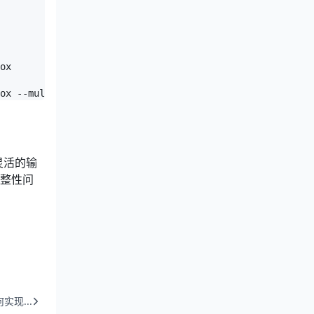
ox

ox --multi-value
灵活的输
完整性问
何实现...