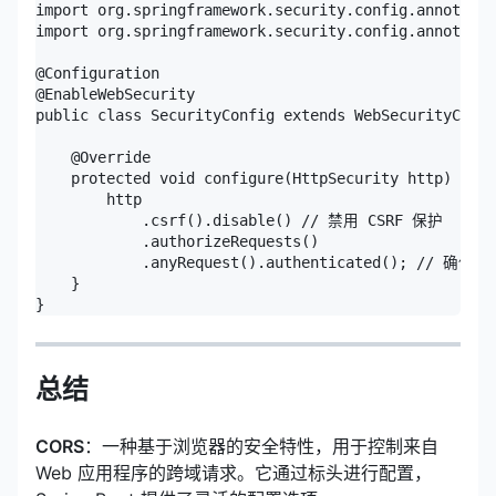
import org.springframework.security.config.annotatio
import org.springframework.security.config.annotatio
@Configuration

@EnableWebSecurity

public class SecurityConfig extends WebSecurityConfi
    @Override

    protected void configure(HttpSecurity http) thro
        http

            .csrf().disable() // 禁用 CSRF 保护

            .authorizeRequests()

            .anyRequest().authenticated(); //
    }

}
总结
CORS
：一种基于浏览器的安全特性，用于控制来自
Web 应用程序的跨域请求。它通过标头进行配置，