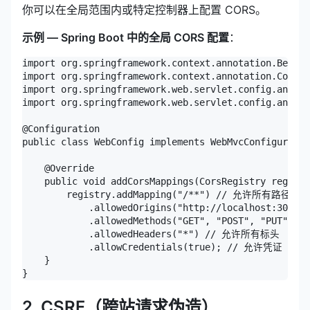
你可以在全局范围内或特定控制器上配置 CORS。
示例 — Spring Boot 中的全局 CORS 配置
：
import org.springframework.context.annotation.Bean;

import org.springframework.context.annotation.Config
import org.springframework.web.servlet.config.annota
import org.springframework.web.servlet.config.annota
@Configuration

public class WebConfig implements WebMvcConfigurer {

    @Override

    public void addCorsMappings(CorsRegistry registr
        registry.addMapping("/**") // 允许所有路径的 CO
            .allowedOrigins("http://localhost:300
            .allowedMethods("GET", "POST", "PUT",
            .allowedHeaders("*") // 允许所有标头

            .allowCredentials(true); // 允许凭证（例如
    }

}
2. CSRF（跨站请求伪造）