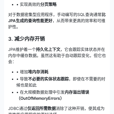
• 实现高效的
分页策略
对于数据密集型应用程序，手动编写的SQL查询通常
比
JPA生成的查询性能更好
，从而带来更高的效率和可维
护性。
3. 减少内存开销
JPA维护着一个
持久化上下文
，它会跟踪实体状态并在
内存中缓存数据。虽然这有助于自动跟踪变化，但它也
会：
• 增加
堆内存消耗
• 导致
不必要的实体状态跟踪
，即使在不需要的时
候也是如此
• 在大规模数据处理中引发
内存溢出错误
（OutOfMemoryErrors）
JDBC通过
仅返回所需数据
消除了这种开销，使其成为