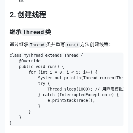
2. 创建线程
继承
Thread
类
通过继承
类并重写
方法创建线程：
Thread
run()
class MyThread extends Thread {

    @Override

    public void run() {

        for (int i = 0; i < 5; i++) {

            System.out.println(Thread.currentThre
            try {

                Thread.sleep(1000); // 用睡眠模拟工作

            } catch (InterruptedException e) {

                e.printStackTrace();

            }

        }

    }

}