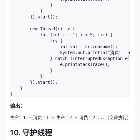
                }

            }

        }).start();

        new Thread(() -> {

            for (int i = 1; i <=5; i++) {

                try {

                    int val = sr.consume();

                    System.out.println("消费：" + val
                } catch (InterruptedException e) {

                    e.printStackTrace();

                }

            }

        }).start();

    }

}
输出：
生产：1 → 消费：1 → 生产：2 → 消费：2 ...（交替执行）
10. 守护线程