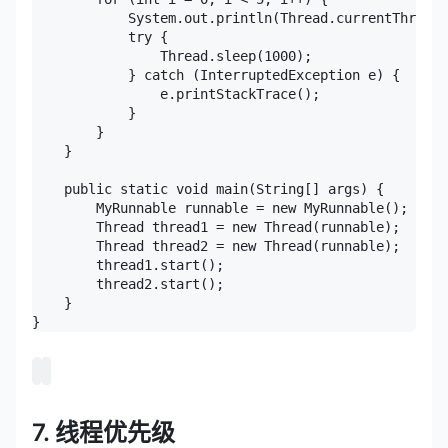
            System.out.println(Thread.currentThre
            try {

                Thread.sleep(1000);

            } catch (InterruptedException e) {

                e.printStackTrace();

            }

        }

    }

    public static void main(String[] args) {

        MyRunnable runnable = new MyRunnable();

        Thread thread1 = new Thread(runnable);

        Thread thread2 = new Thread(runnable);

        thread1.start();

        thread2.start();

    }

}
7. 线程优先级