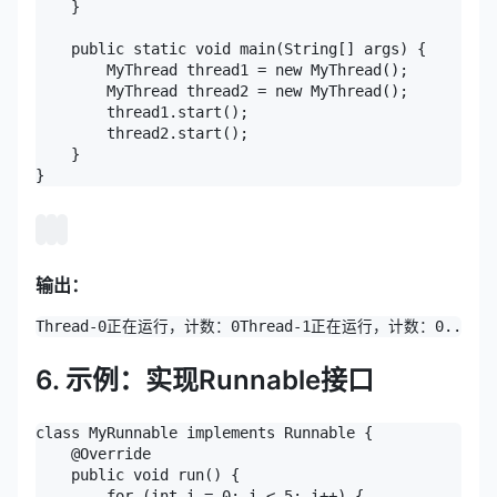
    }

    public static void main(String[] args) {

        MyThread thread1 = new MyThread();

        MyThread thread2 = new MyThread();

        thread1.start();

        thread2.start();

    }

}
输出：
Thread-0正在运行，计数：0
Thread-1正在运行，计数：0
...
6. 示例：实现Runnable接口
class MyRunnable implements Runnable {

    @Override

    public void run() {

        for (int i = 0; i < 5; i++) {
