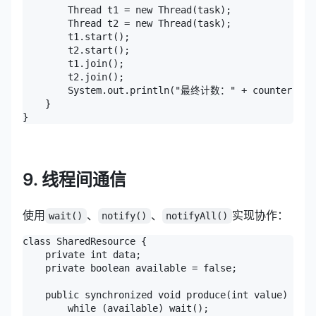
        Thread t1 = new Thread(task);

        Thread t2 = new Thread(task);

        t1.start();

        t2.start();

        t1.join();

        t2.join();

        System.out.println("最终计数：" + counter.get
    }

}
9. 线程间通信
使用
、
、
实现协作：
wait()
notify()
notifyAll()
class SharedResource {

    private int data;

    private boolean available = false;

    public synchronized void produce(int value) thro
        while (available) wait();
