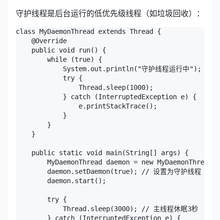
守护线程是后台运行的低优先级线程（如垃圾回收）：
class MyDaemonThread extends Thread {

    @Override

    public void run() {

        while (true) {

            System.out.println("守护线程运行中");

            try {

                Thread.sleep(1000);

            } catch (InterruptedException e) {

                e.printStackTrace();

            }

        }

    }

    public static void main(String[] args) {

        MyDaemonThread daemon = new MyDaemonThread()
        daemon.setDaemon(true); // 设置为守护线程

        daemon.start();

        try {

            Thread.sleep(3000); // 主线程休眠3秒

        } catch (InterruptedException e) {
