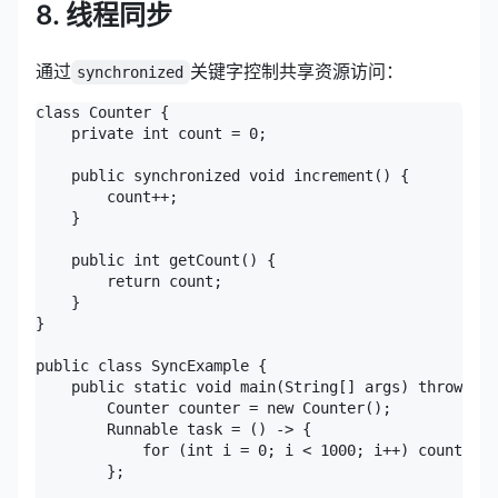
8. 线程同步
通过
关键字控制共享资源访问：
synchronized
class Counter {

    private int count = 0;

    public synchronized void increment() {

        count++;

    }

    public int getCount() {

        return count;

    }

}

public class SyncExample {

    public static void main(String[] args) throws In
        Counter counter = new Counter();

        Runnable task = () -> {

            for (int i = 0; i < 1000; i++) counter.i
        };
