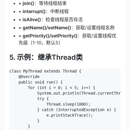
•
join()
：等待线程结束
•
interrupt()
：中断线程
•
isAlive()
：检查线程是否存活
•
getName()/setName()
：获取/设置线程名称
•
getPriority()/setPriority()
：获取/设置线程优
先级（1-10，默认5）
5. 示例：继承Thread类
class MyThread extends Thread {

    @Override

    public void run() {

        for (int i = 0; i < 5; i++) {

            System.out.println(Thread.currentThre
            try {

                Thread.sleep(1000);

            } catch (InterruptedException e) {

                e.printStackTrace();

            }

        }
