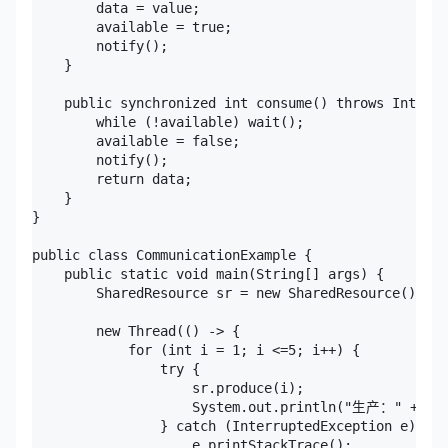
        data = value;

        available = true;

        notify();

    }

    public synchronized int consume() throws Interru
        while (!available) wait();

        available = false;

        notify();

        return data;

    }

}

public class CommunicationExample {

    public static void main(String[] args) {

        SharedResource sr = new SharedResource();

        new Thread(() -> {

            for (int i = 1; i <=5; i++) {

                try {

                    sr.produce(i);

                    System.out.println("生产：" + i);
                } catch (InterruptedException e) {

                    e.printStackTrace();
