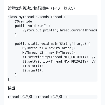
线程优先级决定执行顺序（1-10，默认5）：
class MyThread extends Thread {

    @Override

    public void run() {

        System.out.println(Thread.currentThread().
    }

    public static void main(String[] args) {

        MyThread t1 = new MyThread();

        MyThread t2 = new MyThread();

        t1.setPriority(Thread.MIN_PRIORITY); // 1

        t2.setPriority(Thread.MAX_PRIORITY); // 10

        t1.start();

        t2.start();

    }

}
输出：
Thread-0优先级：1
Thread-1优先级：10