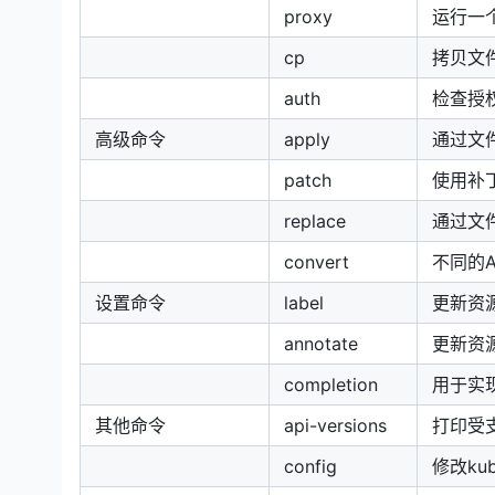
proxy
运行一个pr
cp
拷贝文
auth
检查授
高级命令
apply
通过文
patch
使用补
replace
通过文
convert
不同的
设置命令
label
更新资
annotate
更新资
completion
用于实现
其他命令
api-versions
打印受支
config
修改ku