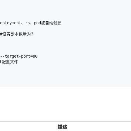
 #deployment、rs、pod被自动创建

s=3 #设置副本数量为3

--target-port=80 

ml配置文件

描述