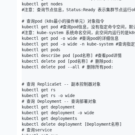
kubectl get nodes

#注意：查询节点信息，Status:Ready 表示集群节点运行ok
# 查询pod（k8s最小的操作单元）对象指令

kubectl get pod #查询pod信息，没有指定命令空间，默
#注意：kube-system 系统命名空间，此空间内运行的是k8s系统所需
kubectl get pod -o wide #查询pod的详细信息

kubectl get pod -o wide -n kube-system
kubectl get pods

kubectl describe pod [pod名称] #查看pod详情

kubectl delete pod [pod名称] # 删除pod: 

kubectl delete pod --all # 删除所有pod: 

# 查询 ReplicaSet -- 副本控制器对象

kubectl get rs

kubectl get rs -o wide

# 查询 Deployment -- 查询部署对象

kubectl get deployment

kubectl get deployment -o wide

kubectl get deployments

kubectl delete deployment [Deployment名称]

# 查询service
