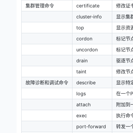
集群管理命令
certificate
修改证
cluster-info
显示集
top
显示资源（
cordon
标记节
uncordon
标记节
drain
驱逐节
taint
修改节点
故障诊断和调试命令
describe
显示特
logs
在一个
attach
附加到
exec
执行命
port-forward
转发一