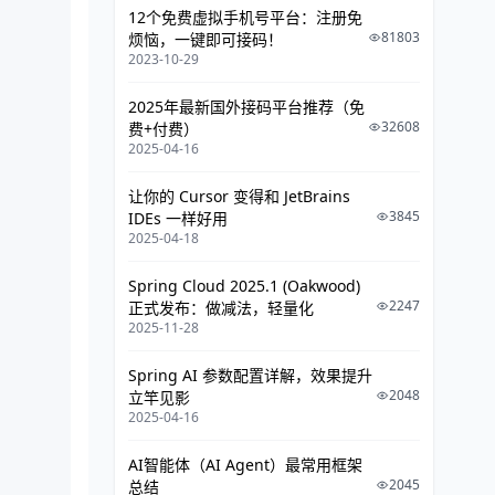
12个免费虚拟手机号平台：注册免
1.1 镜像部署
81803
烦恼，一键即可接码！
2023-10-29
1.2 扩容
1.3 自愈
2025年最新国外接码平台推荐（免
32608
费+付费）
1.4 负载均衡
2025-04-16
1.5 Dns
让你的 Cursor 变得和 JetBrains
1.6 外网访问
3845
IDEs 一样好用
2025-04-18
1.7 滚动更新
Spring Cloud 2025.1 (Oakwood)
2. YAML方式部署
2247
正式发布：做减法，轻量化
2025-11-28
2.1 编写yaml文件流程
2.2 Nignx镜像部署：
Spring AI 参数配置详解，效果提升
2048
立竿见影
2.2.1 Deployment配置： 三个部
2025-04-16
分
AI智能体（AI Agent）最常用框架
2.2.2 Service配置文件
2045
总结