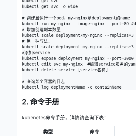
kubectl get svc

kubectl get svc -o wide

# 创建且运行一个pod，my-nginx是deployment的name

kubectl run my-nginx --image=nginx --port=80
# 增加创建副本数量

kubectl scale deployment/my-nginx --replica
# 另一种写法：

kubectl scale deployment my-nginx --replicas=3

#添加service

kubectl expose deployment my-nginx --port=3000 
kubectl edit svc my-nginx  #编辑service服务的ya
kubectl delete service [service名称]

# 查询某个容器的日志

2. 命令手册
kubenetes命令手册，详情请查询下表：
类型
命令