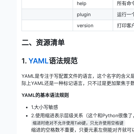
help
所有命
plugin
运行一
version
打印客
二、资源清单
1.
YAML
语法规范
YAML是专注于写配置文件的语言，这个名字的含义是**YAML
际上YAML还是一种标记语言，只不过是更加聚焦于
YAML的基本语法规则
1.大小写敏感
2.使用缩进表示层级关系（这个和Python很像了
缩进时绝对不允许使用Tab键，只允许使用空格键
缩进的空格数不重要，只要元素左侧能对齐就可