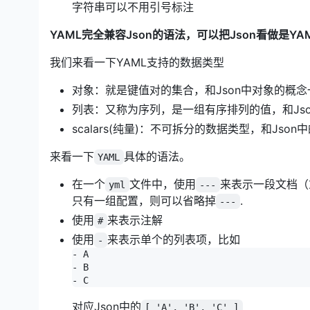
字符串可以不用引号标注
YAML完全兼容Json的语法，可以把Json看做是Y
我们来看一下YAML支持的数据类型
对象：就是键值对的集合，和Json中对象的概念
列表：又称为序列，是一组有序排列的值，和Js
scalars(纯量)：不可拆分的数据类型，和Jso
来看一下
具体的语法。
YAML
在一个
文件中，使用
来表示一段文档（
yml
---
只有一组配置，则可以省略掉
.
---
使用
来表示注解
#
使用
来表示单个的列表项，比如
-
- A

- B

对应Json中的
[ 'A', 'B', 'C' ]