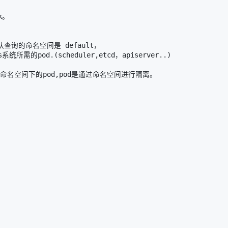
。

认查询的命名空间是 default，

的pod.(scheduler,etcd，apiserver..)

 #查询指定命名空间下的pod,pod是通过命名空间进行隔离。
