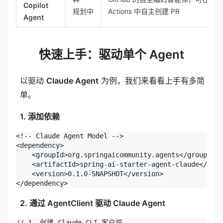
Copilot
规划中
Actions 中自主创建 PR
Agent
快速上手：驱动单个 Agent
以驱动
Claude Agent
为例，我们来看看上手有多简
单。
1. 添加依赖
<!-- Claude Agent Model -->

<dependency>

    <groupId>org.springaicommunity.agents</groupId>

    <artifactId>spring-ai-starter-agent-claude</arti
    <version>0.1.0-SNAPSHOT</version>

</dependency>
2. 通过 AgentClient 驱动 Claude Agent
// 1. 创建 Claude CLI 客户端
