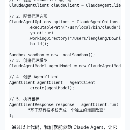
ClaudeAgentClient claudeClient = ClaudeAgentClient.c
// 2. 配置代理选项

ClaudeAgentOptions options = ClaudeAgentOptions.buil
        .executablePath("/usr/local/bin/claude")

        .yolo(true)

        .workingDirectory("/Users/lengleng/Downloads
        .build();

Sandbox sandbox = new LocalSandbox();

// 3. 创建代理模型

ClaudeAgentModel agentModel = new ClaudeAgentModel(c
// 4. 创建 AgentClient

AgentClient agentClient = AgentClient

        .create(agentModel);

// 5. 执行目标

AgentClientResponse response = agentClient.run(

        "基于现有技术栈完成一个独立的增删改查"

);
通过以上代码，我们就能驱动 Claude Agent，让它