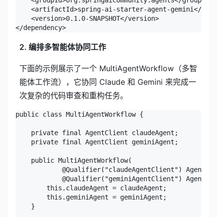
    <artifactId>spring-ai-starter-agent-gemini</arti
    <version>0.1.0-SNAPSHOT</version>

</dependency>
2. 编排多智能体协同工作
下面的示例展示了一个 MultiAgentWorkflow（多智
能体工作流），它协同 Claude 和 Gemini 来完成一
次复杂的代码审查和重构任务。
public class MultiAgentWorkflow {

    private final AgentClient claudeAgent;

    private final AgentClient geminiAgent;

    public MultiAgentWorkflow(

            @Qualifier("claudeAgentClient") AgentCli
            @Qualifier("geminiAgentClient") AgentCli
        this.claudeAgent = claudeAgent;

        this.geminiAgent = geminiAgent;

    }
