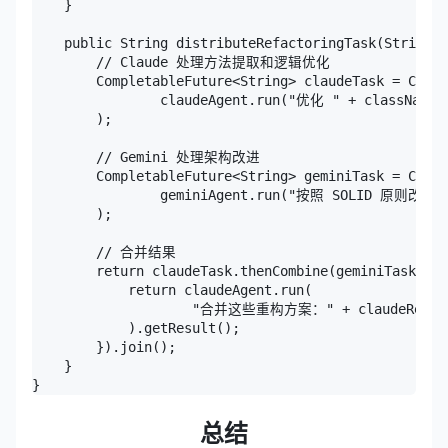
    }

    public String distributeRefactoringTask(String c
        // Claude 处理方法提取和逻辑优化

        CompletableFuture<String> claudeTask = Compl
                claudeAgent.run("优化 " + classN
        );

        // Gemini 处理架构改进

        CompletableFuture<String> geminiTask = Compl
                geminiAgent.run("按照 SOLID 原则改进 "
        );

        // 合并结果

        return claudeTask.thenCombine(geminiTask, (c
            return claudeAgent.run(

                    "合并这些重构方案：" + claudeResult +
            ).getResult();

        }).join();

    }

}
总结