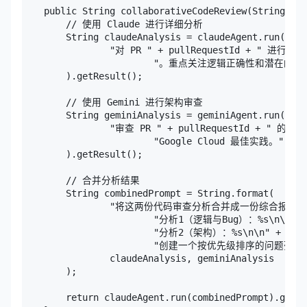
    public String collaborativeCodeReview(String pul
        // 使用 Claude 进行详细分析

        String claudeAnalysis = claudeAgent.run(

                "对 PR " + pullRequestId + " 进行
                        "。重点关注逻辑正确性和潜在的 bu
        ).getResult();

        // 使用 Gemini 进行架构审查

        String geminiAnalysis = geminiAgent.run(

                "审查 PR " + pullRequestId + " 的架
                        "Google Cloud 最佳实践。"

        ).getResult();

        // 合并分析结果

        String combinedPrompt = String.format(

                "将这两份代码审查分析合并成一份综合报告："
                        "分析1（逻辑与Bug）：%s\n\n" +

                        "分析2（架构）：%s\n\n" +

                        "创建一个按优先级排序的问题
                claudeAnalysis, geminiAnalysis

        );

        return claudeAgent.run(combinedPrompt).getRe