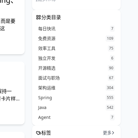
分类目录
次，而是要
 这
每日快讯
7
免费资源
109
效率工具
75
独立开发
6
开源精选
90
面试与职场
67
架构运维
304
保持一
Spring
555
套卡片样
Java
542
Agent
7
标签
更多