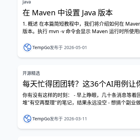
Java
在 Maven 中设置 Java 版本
1. 概述 在本篇简短教程中，我们将介绍如何在 Maven 
版本。执行 mvn -v 命令会显示 Maven 运行时所使用的
需
TempGo
发布于 2026-05-01
开源精选
每天忙得团团转？这36个AI用例让你
你有没有这样的时刻： - 早上睁眼，几十条消息等着回，
堆"有空再整理"的笔记，结果永远没空 - 想搞个副业
效"，但真正落地的场景却很少。工具太多，不知道怎
TempGo
发布于 2026-03-11