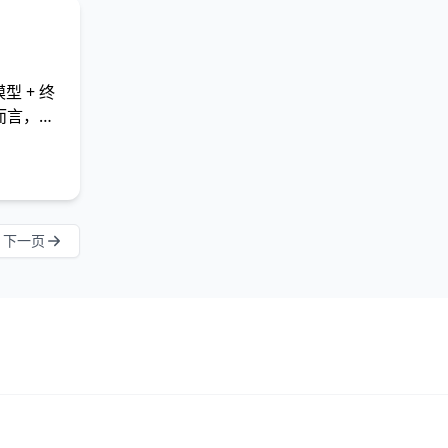
型 + 终
而言，账
下一页