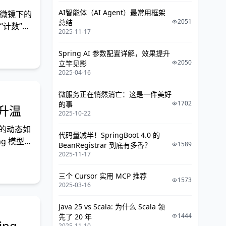
AI智能体（AI Agent）最常用框架
显微镜下的
2051
总结
“计数”。
2025-11-17
Spring AI 参数配置详解，效果提升
2050
立竿见影
2025-04-16
微服务正在悄然消亡：这是一件美好
1702
的事
全升温
2025-10-22
注的动态如
代码量减半！SpringBoot 4.0 的
ing 模型继
1589
BeanRegistrar 到底有多香？
2025-11-17
三个 Cursor 实用 MCP 推荐
1573
2025-03-16
Java 25 vs Scala: 为什么 Scala 领
1444
先了 20 年
ring、
2025-11-10