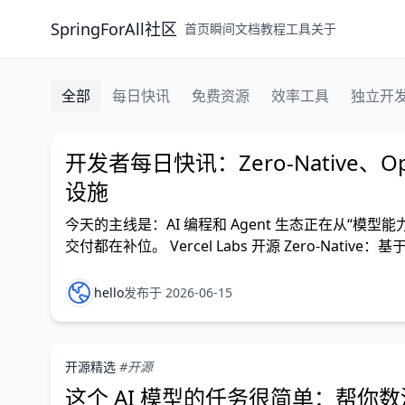
SpringForAll社区
首页
瞬间
文档
教程
工具
关于
全部
每日快讯
免费资源
效率工具
独立开
开发者每日快讯：Zero-Native、Open
设施
今天的主线是：AI 编程和 Agent 生态正在从“模
交付都在补位。 Vercel Labs 开源 Zero-Nat
之一。Zig 不再只是系统
hello
发布于 2026-06-15
开源精选
#开源
这个 AI 模型的任务很简单：帮你