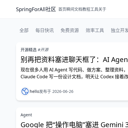
SpringForAll社区
首页
瞬间
文档
教程
工具
关于
全部
每日快讯
免费资源
效率工具
独立开
开源精选
#开源
别再把资料塞进聊天框了：AI Age
现在很多人用 AI Agent 写代码、做方案、整理
Claude Code 写一份设计文档，明天让 Codex
程、资料链接、任务进度，很容易散在不同聊
hello
发布于 2026-06-26
Agent
Google 把“操作电脑”塞进 Gemini 3.