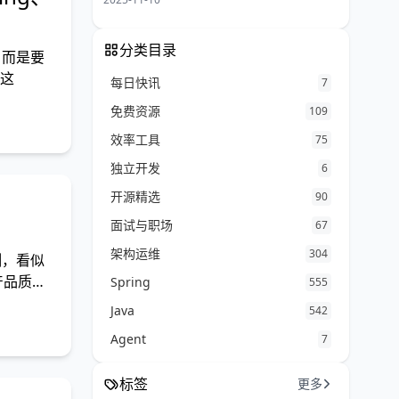
分类目录
次，而是要
 这
每日快讯
7
免费资源
109
效率工具
75
独立开发
6
开源精选
90
面试与职场
67
架构运维
304
测，看似
产品质量
Spring
555
Java
542
Agent
7
标签
更多