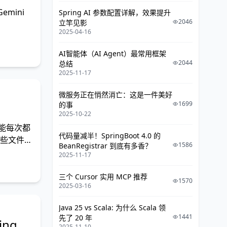
emini
Spring AI 参数配置详解，效果提升
2046
立竿见影
2025-04-16
AI智能体（AI Agent）最常用框架
2044
总结
2025-11-17
微服务正在悄然消亡：这是一件美好
1699
的事
2025-10-22
可能每次都
代码量减半！SpringBoot 4.0 的
哪些文件值
1586
BeanRegistrar 到底有多香？
2025-11-17
三个 Cursor 实用 MCP 推荐
1570
2025-03-16
Java 25 vs Scala: 为什么 Scala 领
1441
先了 20 年
ring、
2025-11-10