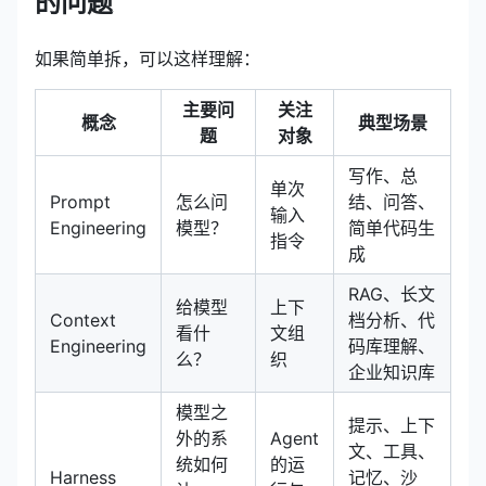
的问题
如果简单拆，可以这样理解：
主要问
关注
概念
典型场景
题
对象
写作、总
单次
Prompt
怎么问
结、问答、
输入
Engineering
模型？
简单代码生
指令
成
RAG、长文
给模型
上下
Context
档分析、代
看什
文组
Engineering
码库理解、
么？
织
企业知识库
模型之
提示、上下
外的系
Agent
文、工具、
统如何
的运
Harness
记忆、沙