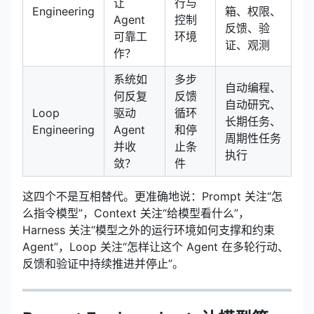
让
行与
Engineering
箱、权限、
Agent
控制
反馈、验
可靠工
环境
证、观测
作？
系统如
多步
自动编程、
何反复
反馈
自动研究、
Loop
驱动
循环
长期任务、
Engineering
Agent
和停
周期性任务
并收
止条
执行
敛？
件
这四个不是互相替代。更准确地说：Prompt 关注“怎
么指令模型”，Context 关注“给模型看什么”，
Harness 关注“模型之外的运行环境如何支撑和约束
Agent”，Loop 关注“怎样让这个 Agent 在多轮行动、
反馈和验证中持续推进并停止”。